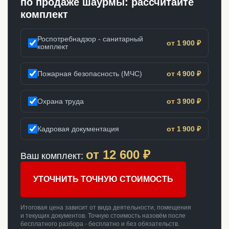
по продаже шаурмы: рассчитайте
комплект
Роспотребнадзор - санитарный
от 1 900 ₽
комплект
Пожарная безопасность (МЧС)
от 4 900 ₽
Охрана труда
от 3 900 ₽
Кадровая документация
от 1 900 ₽
от
12 600
₽
Ваш комплект:
УТОЧНИТЬ ТОЧНУЮ СТОИМОСТЬ
Итоговая цена зависит от вида деятельности, помещения
и текущих документов. Точную стоимость назовём после
бесплатного разбора - бесплатно и без обязательств.