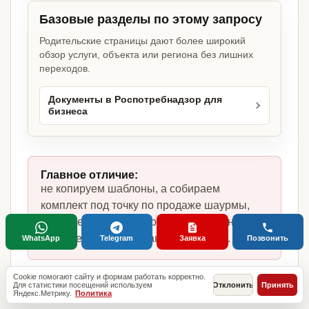
Базовые разделы по этому запросу
Родительские страницы дают более широкий
обзор услуги, объекта или региона без лишних
переходов.
Документы в Роспотребнадзор для
бизнеса
Главное отличие:
не копируем шаблоны, а собираем
комплект под точку по продаже шаурмы,
фактическую модель работы, сотрудников,
помещение и требования по России.
WhatsApp
Telegram
Заявка
Позвонить
Cookie помогают сайту и формам работать корректно.
Для статистики посещений используем
Отклонить
Принять
Яндекс.Метрику.
Политика