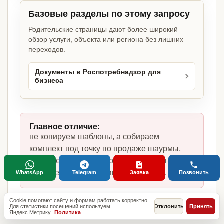
Базовые разделы по этому запросу
Родительские страницы дают более широкий
обзор услуги, объекта или региона без лишних
переходов.
Документы в Роспотребнадзор для
бизнеса
Главное отличие:
не копируем шаблоны, а собираем
комплект под точку по продаже шаурмы,
фактическую модель работы, сотрудников,
помещение и требования по России.
WhatsApp
Telegram
Заявка
Позвонить
Cookie помогают сайту и формам работать корректно.
Для статистики посещений используем
Отклонить
Принять
Яндекс.Метрику.
Политика