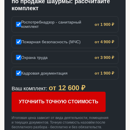
по продаже шаурмы: рассчитайте
комплект
Роспотребнадзор - санитарный
от 1 900 ₽
комплект
Пожарная безопасность (МЧС)
от 4 900 ₽
Охрана труда
от 3 900 ₽
Кадровая документация
от 1 900 ₽
от
12 600
₽
Ваш комплект:
УТОЧНИТЬ ТОЧНУЮ СТОИМОСТЬ
Итоговая цена зависит от вида деятельности, помещения
и текущих документов. Точную стоимость назовём после
бесплатного разбора - бесплатно и без обязательств.