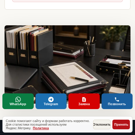
WhatsApp
Telegram
Заявка
Позвонить
Cookie помогают сайту и формам работать корректно.
Для статистики посещений используем
Отклонить
Принять
Яндекс.Метрику.
Политика