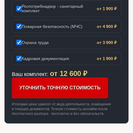
Роспотребнадзор - санитарный
от 1 900 ₽
комплект
Пожарная безопасность (МЧС)
от 4 900 ₽
Охрана труда
от 3 900 ₽
Кадровая документация
от 1 900 ₽
от
12 600
₽
Ваш комплект:
УТОЧНИТЬ ТОЧНУЮ СТОИМОСТЬ
Итоговая цена зависит от вида деятельности, помещения
и текущих документов. Точную стоимость назовём после
бесплатного разбора - бесплатно и без обязательств.