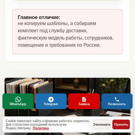
Главное отличие:
не копируем шаблоны, а собираем
комплект под службу доставки,
фактическую модель работы, сотрудников,
помещение и требования по России.
WhatsApp
Telegram
Заявка
Позвонить
Cookie помогают сайту и формам работать корректно.
Для статистики посещений используем
Отклонить
Принять
Яндекс.Метрику.
Политика