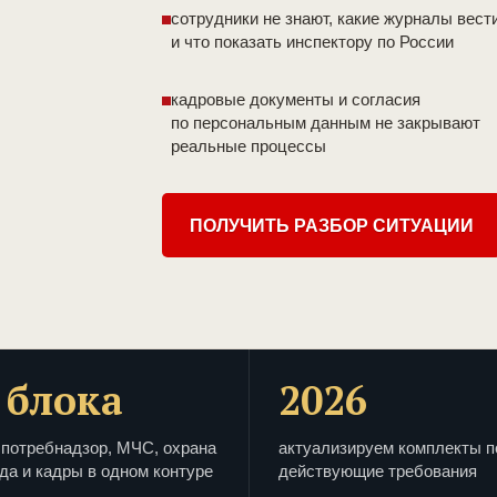
сотрудники не знают, какие журналы вест
и что показать инспектору по России
кадровые документы и согласия
по персональным данным не закрывают
реальные процессы
ПОЛУЧИТЬ РАЗБОР СИТУАЦИИ
 блока
2026
потребнадзор, МЧС, охрана
актуализируем комплекты п
да и кадры в одном контуре
действующие требования