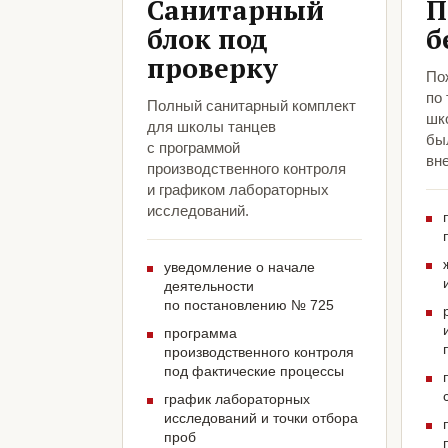
Санитарный
П
блок под
б
проверку
По
по
Полный санитарный комплект
шк
для школы танцев
был
с программой
вн
производственного контроля
и графиком лабораторных
исследований.
уведомление о начале
деятельности
по постановлению № 725
программа
производственного контроля
под фактические процессы
график лабораторных
исследований и точки отбора
проб