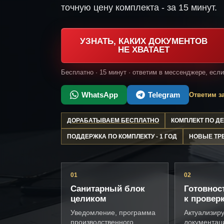
точную цену комплекта - за 15 минут.
УЗНАТЬ, КАКИХ ДОКУМЕНТОВ
НЕ ХВАТАЕТ
Бесплатно · 15 минут · ответим в мессенджере, есл
WhatsApp
Telegram
Ответим за
ДОРАБАТЫВАЕМ БЕСПЛАТНО
КОМПЛЕКТ ПО 
ПОДДЕРЖКА ПО КОМПЛЕКТУ - 1 ГОД
НОВЫЕ ТР
01
02
Санитарный блок
Готовнос
целиком
к провер
Уведомление, программа
Актуализир
производственного
документац