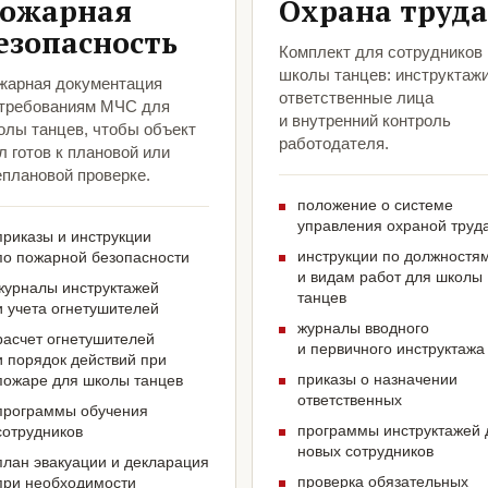
ожарная
Охрана труда
езопасность
Комплект для сотрудников
школы танцев: инструктажи
жарная документация
ответственные лица
 требованиям МЧС для
и внутренний контроль
олы танцев, чтобы объект
работодателя.
 готов к плановой или
еплановой проверке.
положение о системе
управления охраной труд
приказы и инструкции
инструкции по должностя
по пожарной безопасности
и видам работ для школы
журналы инструктажей
танцев
и учета огнетушителей
журналы вводного
расчет огнетушителей
и первичного инструктажа
и порядок действий при
приказы о назначении
пожаре для школы танцев
ответственных
программы обучения
программы инструктажей 
сотрудников
новых сотрудников
план эвакуации и декларация
проверка обязательных
при необходимости