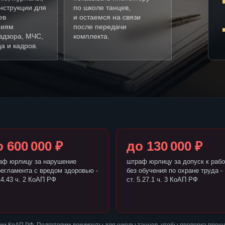
нструкции для
по школе танцев,
ев
и остаемся на связи
ниям
после передачи
адзора, МЧС,
комплекта.
а и кадров.
 600 000 ₽
до 130 000 ₽
аф юрлицу за нарушение
штраф юрлицу за допуск к рабо
регламента с вредом здоровью -
без обучения по охране труда -
14.43 ч. 2 КоАП РФ
ст. 5.27.1 ч. 3 КоАП РФ