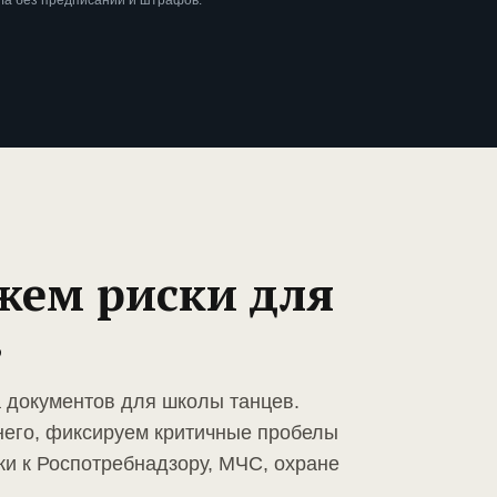
ла без предписаний и штрафов.
жем риски для
в
а документов для школы танцев.
него, фиксируем критичные пробелы
ки к Роспотребнадзору, МЧС, охране