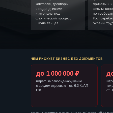
контроля, договоры
приказы и и
с подрядчиками
школы танц
и журналы под
по требова
фактический процесс
Роспотребн
школе танцев.
охраны труд
ЧЕМ РИСКУЕТ БИЗНЕС БЕЗ ДОКУМЕНТОВ
до 1 000 000 ₽
до
штраф за санэпид-нарушение
штр
с вредом здоровью - ст. 6.3 КоАП
тех
РФ
ст. 