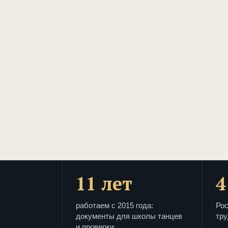
11 лет
4
работаем с 2015 года:
Рос
документы для школы танцев
тру
и проверки