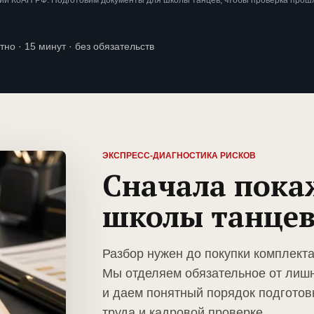
ии КоАП РФ. Подготовим документы для школы танцев, чтобы проверка прош
тно · 15 минут · без обязательств
ЭКСПРЕСС-ДИАГНОСТИКА РИСКОВ
Сначала пока
школы танце
Разбор нужен до покупки комплект
Мы отделяем обязательное от лиш
и даем понятный порядок подготов
труда и кадровой проверке.