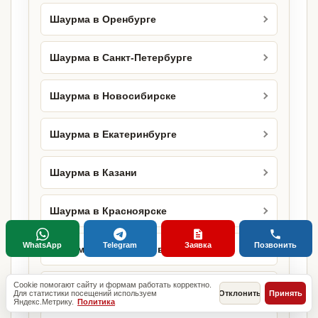
Шаурма в Оренбурге
Шаурма в Санкт-Петербурге
Шаурма в Новосибирске
Шаурма в Екатеринбурге
Шаурма в Казани
Шаурма в Красноярске
WhatsApp
Telegram
Заявка
Позвонить
Шаурма в Нижнем Новгороде
Cookie помогают сайту и формам работать корректно.
Шаурма в Челябинске
Для статистики посещений используем
Отклонить
Принять
Яндекс.Метрику.
Политика