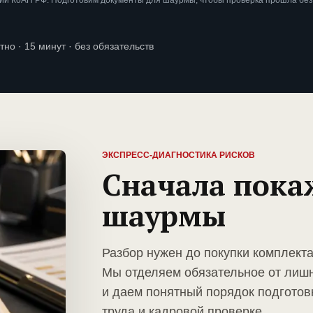
ии КоАП РФ. Подготовим документы для шаурмы, чтобы проверка прошла без
тно · 15 минут · без обязательств
ЭКСПРЕСС-ДИАГНОСТИКА РИСКОВ
Сначала пока
шаурмы
Разбор нужен до покупки комплект
Мы отделяем обязательное от лиш
и даем понятный порядок подготов
труда и кадровой проверке.