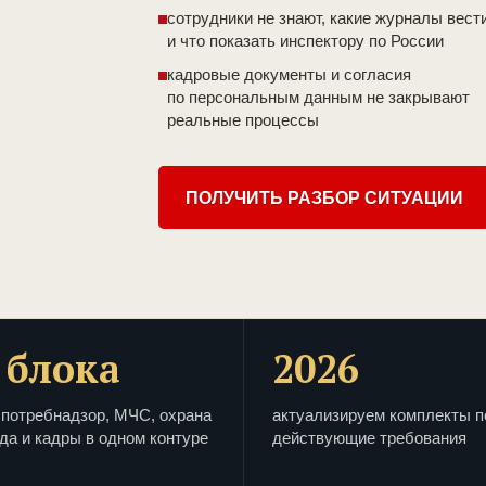
сотрудники не знают, какие журналы вест
и что показать инспектору по России
кадровые документы и согласия
по персональным данным не закрывают
реальные процессы
ПОЛУЧИТЬ РАЗБОР СИТУАЦИИ
 блока
2026
потребнадзор, МЧС, охрана
актуализируем комплекты п
да и кадры в одном контуре
действующие требования