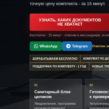
точную цену комплекта - за 15 минут.
УЗНАТЬ, КАКИХ ДОКУМЕНТОВ
НЕ ХВАТАЕТ
Бесплатно · 15 минут · ответим в мессенджере, есл
WhatsApp
Telegram
Ответим за
ДОРАБАТЫВАЕМ БЕСПЛАТНО
КОМПЛЕКТ ПО 
ПОДДЕРЖКА ПО КОМПЛЕКТУ - 1 ГОД
НОВЫЕ ТР
01
02
Санитарный блок
Готовнос
целиком
к провер
Уведомление, программа
Актуализир
производственного
документац