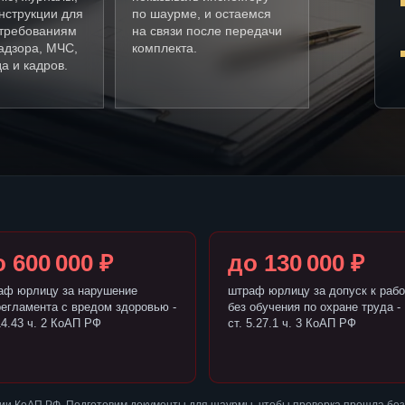
нструкции для
по шаурме, и остаемся
требованиям
на связи после передачи
адзора, МЧС,
комплекта.
а и кадров.
 600 000 ₽
до 130 000 ₽
аф юрлицу за нарушение
штраф юрлицу за допуск к рабо
регламента с вредом здоровью -
без обучения по охране труда -
14.43 ч. 2 КоАП РФ
ст. 5.27.1 ч. 3 КоАП РФ