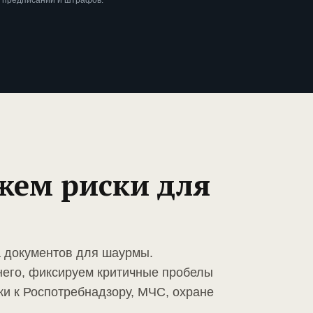
 предписаний и штрафов.
жем риски для
а документов для шаурмы.
него, фиксируем критичные пробелы
ки к Роспотребнадзору, МЧС, охране