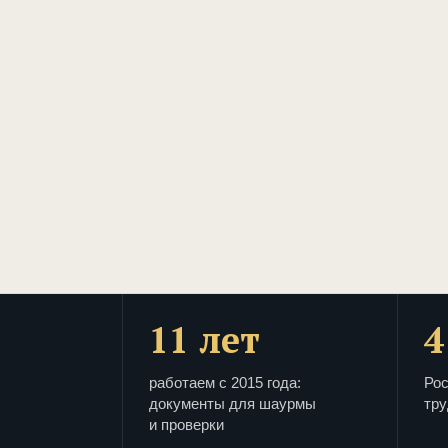
11 лет
4
работаем с 2015 года:
Рос
документы для шаурмы
тру
и проверки