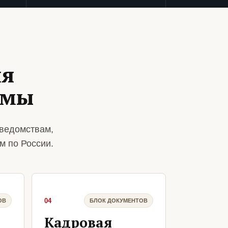
ля
рмы
ведомствам,
м по России.
04
ОВ
БЛОК ДОКУМЕНТОВ
Кадровая