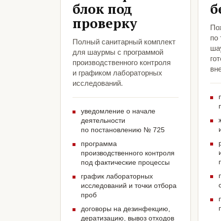
блок под
б
проверку
По
по
Полный санитарный комплект
ша
для шаурмы с программой
гот
производственного контроля
вн
и графиком лабораторных
исследований.
уведомление о начале
деятельности
по постановлению № 725
программа
производственного контроля
под фактические процессы
график лабораторных
исследований и точки отбора
проб
договоры на дезинфекцию,
дератизацию, вывоз отходов