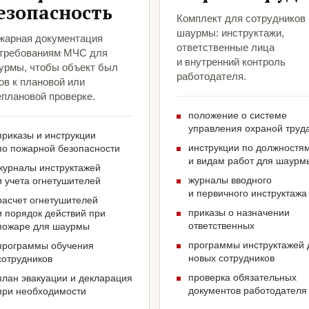
езопасность
Комплект для сотрудников
шаурмы: инструктажи,
жарная документация
ответственные лица
 требованиям МЧС для
и внутренний контроль
урмы, чтобы объект был
работодателя.
ов к плановой или
еплановой проверке.
положение о системе
управления охраной труд
приказы и инструкции
инструкции по должностя
по пожарной безопасности
и видам работ для шаурм
журналы инструктажей
журналы вводного
и учета огнетушителей
и первичного инструктажа
расчет огнетушителей
приказы о назначении
и порядок действий при
ответственных
пожаре для шаурмы
программы инструктажей 
программы обучения
новых сотрудников
сотрудников
проверка обязательных
план эвакуации и декларация
документов работодателя
при необходимости