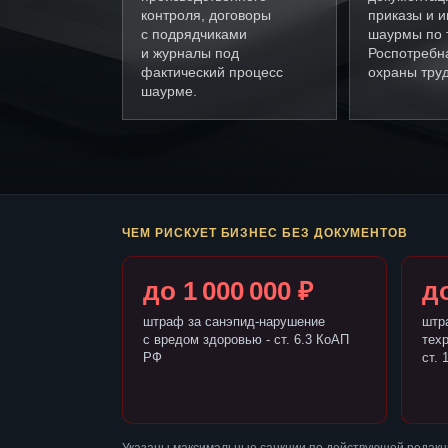
контроля, договоры
приказы и и
с подрядчиками
шаурмы по 
и журналы под
Роспотребн
фактический процесс
охраны труд
шаурме.
ЧЕМ РИСКУЕТ БИЗНЕС БЕЗ ДОКУМЕНТОВ
до 1 000 000 ₽
до
штраф за санэпид-нарушение
штр
с вредом здоровью - ст. 6.3 КоАП
тех
РФ
ст. 