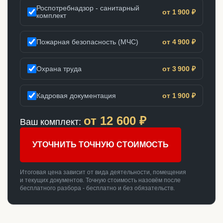
Роспотребнадзор - санитарный
от 1 900 ₽
комплект
Пожарная безопасность (МЧС)
от 4 900 ₽
Охрана труда
от 3 900 ₽
Кадровая документация
от 1 900 ₽
от
12 600
₽
Ваш комплект:
УТОЧНИТЬ ТОЧНУЮ СТОИМОСТЬ
Итоговая цена зависит от вида деятельности, помещения
и текущих документов. Точную стоимость назовём после
бесплатного разбора - бесплатно и без обязательств.