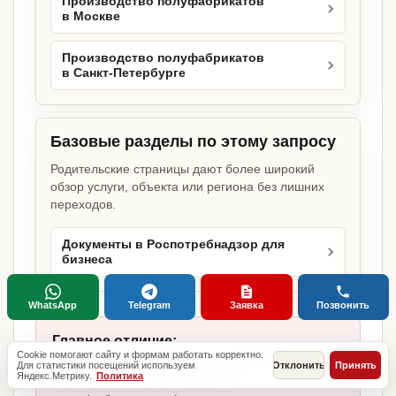
Производство полуфабрикатов
в Москве
Производство полуфабрикатов
в Санкт-Петербурге
Базовые разделы по этому запросу
Родительские страницы дают более широкий
обзор услуги, объекта или региона без лишних
переходов.
Документы в Роспотребнадзор для
бизнеса
WhatsApp
Telegram
Заявка
Позвонить
Главное отличие:
Cookie помогают сайту и формам работать корректно.
не копируем шаблоны, а собираем
Для статистики посещений используем
Отклонить
Принять
Яндекс.Метрику.
Политика
комплект под производство