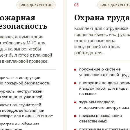
03
БЛОК ДОКУМЕНТОВ
БЛОК ДОКУМЕНТ
ожарная
Охрана труда
езопасность
Комплект для сотрудников
пиццы на вынос: инструкта
жарная документация
ответственные лица
 требованиям МЧС для
и внутренний контроль
ццы на вынос, чтобы
работодателя.
ект был готов к плановой
и внеплановой проверке.
положение о системе
управления охраной труд
приказы и инструкции
инструкции по должностя
по пожарной безопасности
и видам работ для пиццы
журналы инструктажей
на вынос
и учета огнетушителей
журналы вводного
расчет огнетушителей
и первичного инструктажа
и порядок действий при
приказы о назначении
пожаре для пиццы на вынос
ответственных
программы обучения
программы инструктажей 
сотрудников