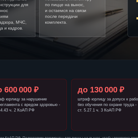
нструкции для
по пицце на вынос,
ынос
и остаемся на связи
ниям
после передачи
адзора, МЧС,
комплекта.
а и кадров.
 600 000 ₽
до 130 000 ₽
аф юрлицу за нарушение
штраф юрлицу за допуск к рабо
регламента с вредом здоровью -
без обучения по охране труда -
14.43 ч. 2 КоАП РФ
ст. 5.27.1 ч. 3 КоАП РФ