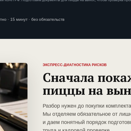
ии КоАП РФ. Подготовим документы для пиццы на вынос, чтобы проверка пр
тно · 15 минут · без обязательств
ЭКСПРЕСС-ДИАГНОСТИКА РИСКОВ
Сначала пока
пиццы на вын
Разбор нужен до покупки комплект
Мы отделяем обязательное от лиш
и даем понятный порядок подготов
труда и кадровой проверке.