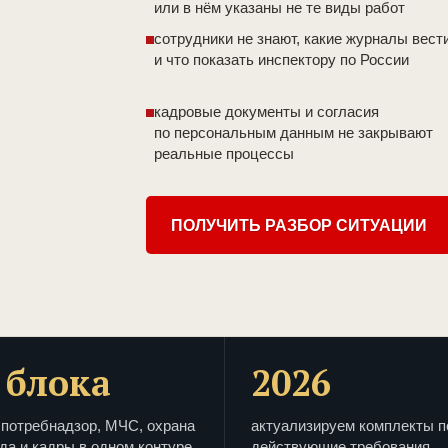
или в нём указаны не те виды работ
сотрудники не знают, какие журналы вест
и что показать инспектору по России
кадровые документы и согласия
по персональным данным не закрывают
реальные процессы
ПОЛУЧИТЬ РАЗБОР СИТУАЦИИ
 блока
2026
потребнадзор, МЧС, охрана
актуализируем комплекты п
да и кадры в одном контуре
действующие требования