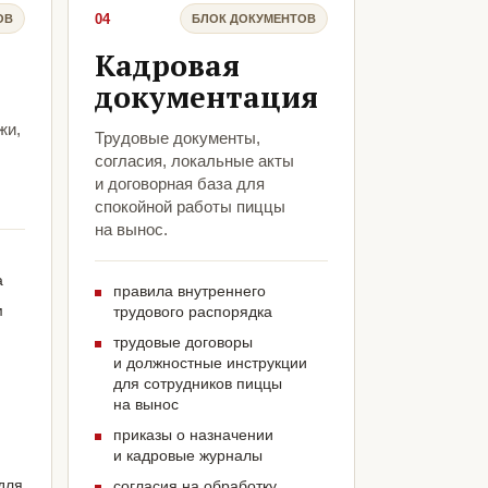
04
ОВ
БЛОК ДОКУМЕНТОВ
Кадровая
документация
жи,
Трудовые документы,
согласия, локальные акты
и договорная база для
спокойной работы пиццы
на вынос.
а
правила внутреннего
м
трудового распорядка
трудовые договоры
и должностные инструкции
для сотрудников пиццы
на вынос
приказы о назначении
и кадровые журналы
для
согласия на обработку