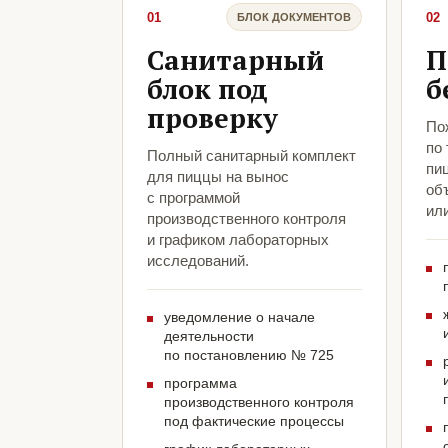
01
02
БЛОК ДОКУМЕНТОВ
Санитарный
П
блок под
б
проверку
По
по
Полный санитарный комплект
пи
для пиццы на вынос
объ
с программой
ил
производственного контроля
и графиком лабораторных
исследований.
уведомление о начале
деятельности
по постановлению № 725
программа
производственного контроля
под фактические процессы