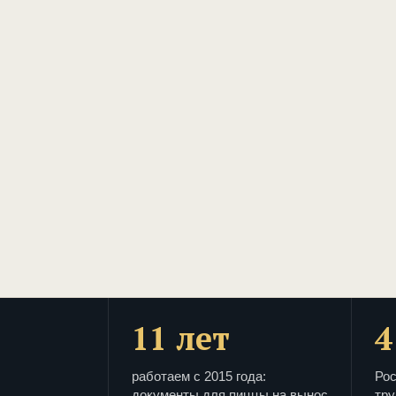
11 лет
4
работаем с 2015 года:
Рос
документы для пиццы на вынос
тру