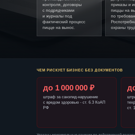
контроля, договоры
приказы и и
с подрядчиками
пиццы на в
и журналы под
по требова
фактический процесс
Роспотребн
пицце на вынос.
охраны труд
ЧЕМ РИСКУЕТ БИЗНЕС БЕЗ ДОКУМЕНТОВ
до 1 000 000 ₽
до
штраф за санэпид-нарушение
штр
с вредом здоровью - ст. 6.3 КоАП
тех
РФ
ст. 