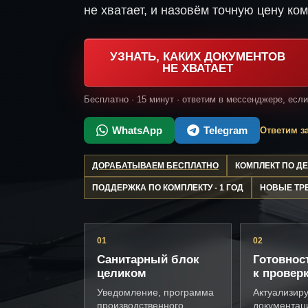
не хватает, и назовём точную цену ком
УЗНАТЬ, КАКИХ ДОКУМЕНТОВ
НЕ ХВАТАЕТ
Бесплатно · 15 минут · ответим в мессенджере, есл
WhatsApp
Telegram
Ответим за
ДОРАБАТЫВАЕМ БЕСПЛАТНО
КОМПЛЕКТ ПО 
ПОДДЕРЖКА ПО КОМПЛЕКТУ - 1 ГОД
НОВЫЕ ТР
01
02
Санитарный блок
Готовнос
целиком
к провер
Уведомление, программа
Актуализир
производственного
документац