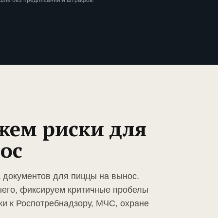
ошла без предписаний и штрафов.
жем риски для
ос
а документов для пиццы на вынос.
него, фиксируем критичные пробелы
ки к Роспотребнадзору, МЧС, охране