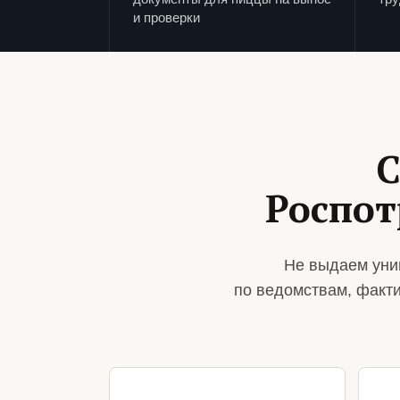
и проверки
С
Роспот
Не выдаем уни
по ведомствам, факт