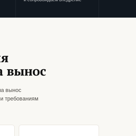
ля
а вынос
на вынос
 и требованиям