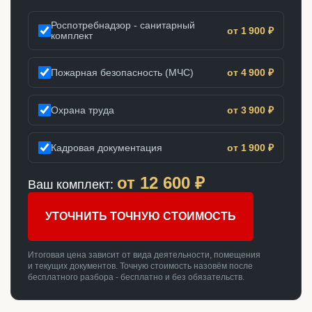
Роспотребнадзор - санитарный
от 1 900 ₽
комплект
Пожарная безопасность (МЧС)
от 4 900 ₽
Охрана труда
от 3 900 ₽
Кадровая документация
от 1 900 ₽
от
12 600
₽
Ваш комплект:
УТОЧНИТЬ ТОЧНУЮ СТОИМОСТЬ
Итоговая цена зависит от вида деятельности, помещения
и текущих документов. Точную стоимость назовём после
бесплатного разбора - бесплатно и без обязательств.