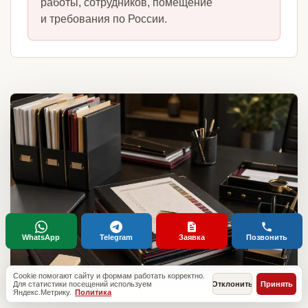
работы, сотрудников, помещение
и требования по России.
WhatsApp
Telegram
Заявка
Позвонить
Cookie помогают сайту и формам работать корректно.
Для статистики посещений используем
Отклонить
Принять
Яндекс.Метрику.
Политика