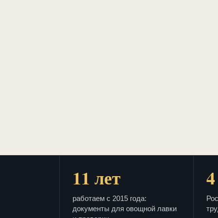
11 лет
4
работаем с 2015 года:
Рос
документы для овощной лавки
тру