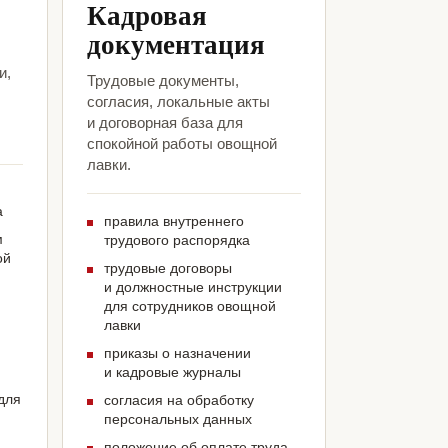
Кадровая
документация
и,
Трудовые документы,
согласия, локальные акты
и договорная база для
спокойной работы овощной
лавки.
а
правила внутреннего
м
трудового распорядка
ой
трудовые договоры
и должностные инструкции
для сотрудников овощной
лавки
приказы о назначении
и кадровые журналы
для
согласия на обработку
персональных данных
положение об оплате труда