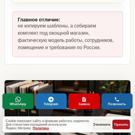
Главное отличие:
не копируем шаблоны, а собираем
комплект под овощной магазин,
фактическую модель работы, сотрудников,
помещение и требования по России.
WhatsApp
Telegram
Заявка
Позвонить
Cookie помогают сайту и формам работать корректно.
Для статистики посещений используем
Отклонить
Принять
Яндекс.Метрику.
Политика