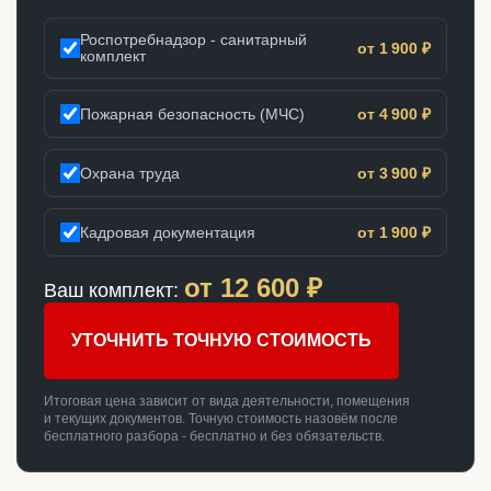
Роспотребнадзор - санитарный
от 1 900 ₽
комплект
Пожарная безопасность (МЧС)
от 4 900 ₽
Охрана труда
от 3 900 ₽
Кадровая документация
от 1 900 ₽
от
12 600
₽
Ваш комплект:
УТОЧНИТЬ ТОЧНУЮ СТОИМОСТЬ
Итоговая цена зависит от вида деятельности, помещения
и текущих документов. Точную стоимость назовём после
бесплатного разбора - бесплатно и без обязательств.