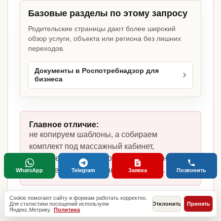
Базовые разделы по этому запросу
Родительские страницы дают более широкий
обзор услуги, объекта или региона без лишних
переходов.
Документы в Роспотребнадзор для
бизнеса
Главное отличие:
не копируем шаблоны, а собираем
комплект под массажный кабинет,
фактическую модель работы, сотрудников,
помещение и требования по России.
WhatsApp
Telegram
Заявка
Позвонить
Cookie помогают сайту и формам работать корректно.
Для статистики посещений используем
Отклонить
Принять
Яндекс.Метрику.
Политика