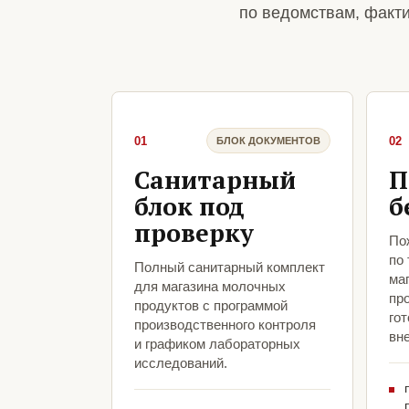
по ведомствам, факт
01
02
БЛОК ДОКУМЕНТОВ
Санитарный
П
блок под
б
проверку
По
по
Полный санитарный комплект
ма
для магазина молочных
пр
продуктов с программой
гот
производственного контроля
вн
и графиком лабораторных
исследований.