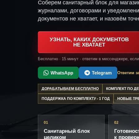
Соберем санитарный блок для магази
журналами, договорами и уведомлени
документов не хватает, и назовём точн
УЗНАТЬ, КАКИХ ДОКУМЕНТОВ
НЕ ХВАТАЕТ
Бесплатно · 15 минут · ответим в мессенджере, есл
WhatsApp
Telegram
Ответим за
ДОРАБАТЫВАЕМ БЕСПЛАТНО
КОМПЛЕКТ ПО 
ПОДДЕРЖКА ПО КОМПЛЕКТУ - 1 ГОД
НОВЫЕ ТР
01
02
Санитарный блок
Готовнос
целиком
к провер