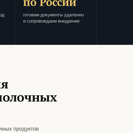
по России
од
готовим документы удаленно
и сопровождаем внедрение
ля
молочных
чных продуктов