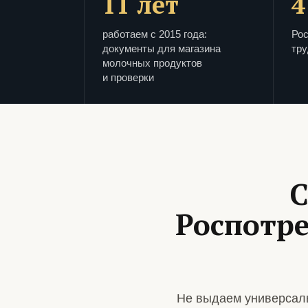
11 лет
4
работаем с 2015 года:
Рос
документы для магазина
тру
молочных продуктов
и проверки
С
Роспотр
Не выдаем универсаль