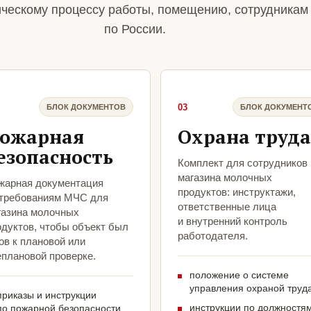
ическому процессу работы, помещению, сотрудникам
по России.
03
БЛОК ДОКУМЕНТОВ
БЛОК ДОКУМЕНТ
ожарная
Охрана труда
езопасность
Комплект для сотрудников
магазина молочных
жарная документация
продуктов: инструктажи,
 требованиям МЧС для
ответственные лица
газина молочных
и внутренний контроль
одуктов, чтобы объект был
работодателя.
ов к плановой или
еплановой проверке.
положение о системе
управления охраной труд
приказы и инструкции
инструкции по должностя
по пожарной безопасности