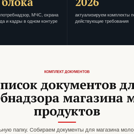
 блока
2026
потребнадзор, МЧС, охрана
актуализируем комплекты п
да и кадры в одном контуре
действующие требования
КОМПЛЕКТ ДОКУМЕНТОВ
писок документов д
ебнадзора магазина 
продуктов
ную папку. Собираем документы для магазина моло