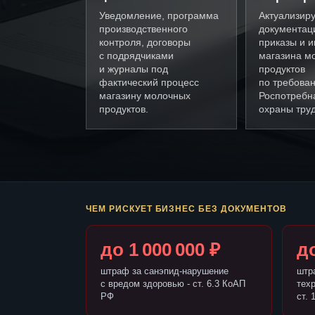
Уведомление, программа
Актуализир
производственного
документац
контроля, договоры
приказы и и
с подрядчиками
магазина м
и журналы под
продуктов
фактический процесс
по требова
магазину молочных
Роспотребн
продуктов.
охраны труд
ЧЕМ РИСКУЕТ БИЗНЕС БЕЗ ДОКУМЕНТОВ
до 1 000 000 ₽
до
штраф за санэпид-нарушение
штр
с вредом здоровью - ст. 6.3 КоАП
тех
РФ
ст. 