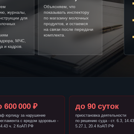
уем
Объясняем, что
ию, журналы,
показывать инспектору
нструкции для
по магазину молочных
олочных
продуктов, и остаемся
на связи после передачи
ниям
комплекта.
адзора, МЧС,
а и кадров.
 600 000 ₽
до 90 суток
аф юрлицу за нарушение
приостановка деятельности
регламента с вредом здоровью -
по решению суда - ст. 6.3, 14.43
14.43 ч. 2 КоАП РФ
5.27.1, 20.4 КоАП РФ