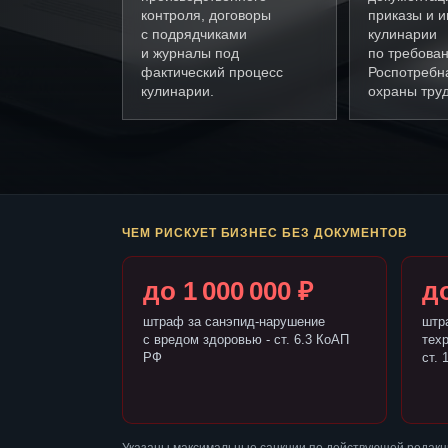
контроля, договоры
приказы и и
с подрядчиками
кулинарии
и журналы под
по требова
фактический процесс
Роспотребн
кулинарии.
охраны труд
ЧЕМ РИСКУЕТ БИЗНЕС БЕЗ ДОКУМЕНТОВ
до 1 000 000 ₽
до
штраф за санэпид-нарушение
штр
с вредом здоровью - ст. 6.3 КоАП
тех
РФ
ст. 