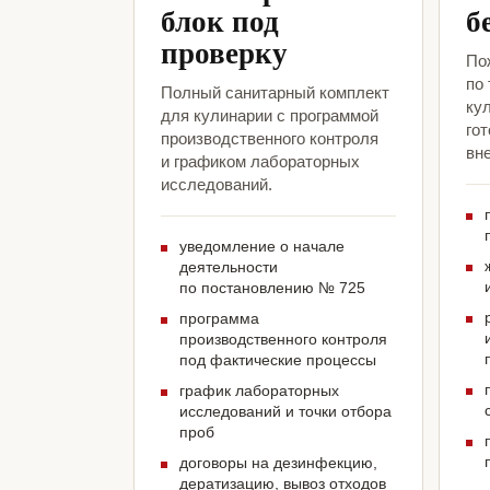
блок под
б
проверку
По
по
Полный санитарный комплект
ку
для кулинарии с программой
гот
производственного контроля
вн
и графиком лабораторных
исследований.
уведомление о начале
деятельности
по постановлению № 725
программа
производственного контроля
под фактические процессы
график лабораторных
исследований и точки отбора
проб
договоры на дезинфекцию,
дератизацию, вывоз отходов