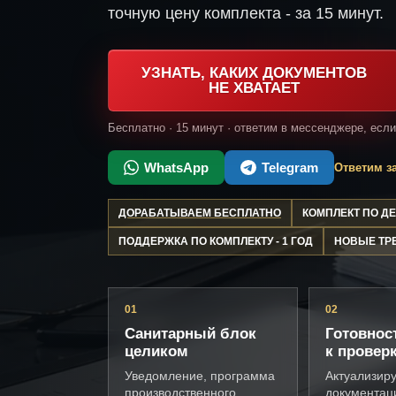
точную цену комплекта - за 15 минут.
УЗНАТЬ, КАКИХ ДОКУМЕНТОВ
НЕ ХВАТАЕТ
Бесплатно · 15 минут · ответим в мессенджере, есл
WhatsApp
Telegram
Ответим за
ДОРАБАТЫВАЕМ БЕСПЛАТНО
КОМПЛЕКТ ПО 
ПОДДЕРЖКА ПО КОМПЛЕКТУ - 1 ГОД
НОВЫЕ ТР
01
02
Санитарный блок
Готовнос
целиком
к провер
Уведомление, программа
Актуализир
производственного
документац