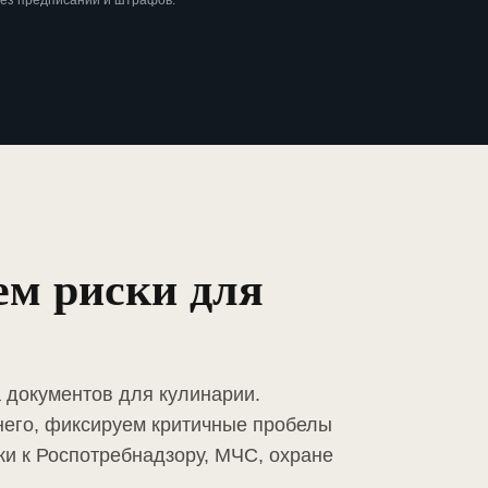
без предписаний и штрафов.
ем риски для
а документов для кулинарии.
него, фиксируем критичные пробелы
ки к Роспотребнадзору, МЧС, охране