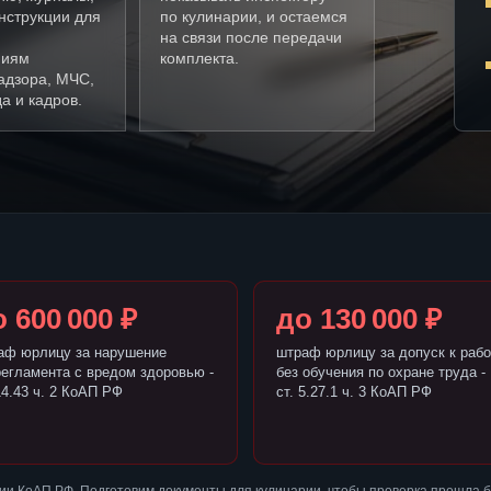
нструкции для
по кулинарии, и остаемся
на связи после передачи
ниям
комплекта.
адзора, МЧС,
а и кадров.
 600 000 ₽
до 130 000 ₽
аф юрлицу за нарушение
штраф юрлицу за допуск к рабо
регламента с вредом здоровью -
без обучения по охране труда -
14.43 ч. 2 КоАП РФ
ст. 5.27.1 ч. 3 КоАП РФ