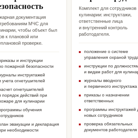
езопасность
Комплект для сотрудников
кулинарии: инструктажи,
жарная документация
ответственные лица
 требованиям МЧС для
и внутренний контроль
линарии, чтобы объект был
работодателя.
ов к плановой или
еплановой проверке.
положение о системе
управления охраной труд
приказы и инструкции
инструкции по должностя
по пожарной безопасности
и видам работ для кулина
журналы инструктажей
журналы вводного
и учета огнетушителей
и первичного инструктажа
расчет огнетушителей
приказы о назначении
и порядок действий при
ответственных
пожаре для кулинарии
программы инструктажей 
программы обучения
новых сотрудников
сотрудников
проверка обязательных
план эвакуации и декларация
документов работодателя
при необходимости