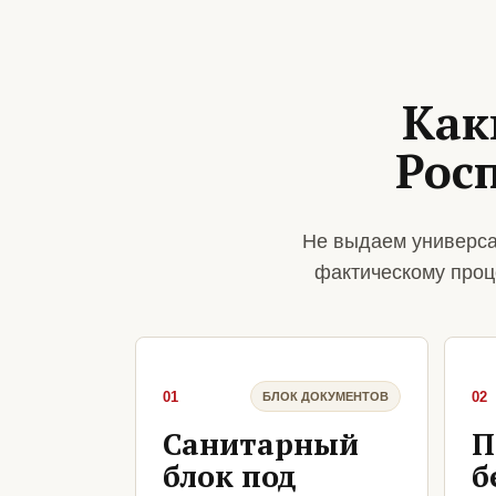
Как
Рос
Не выдаем универса
фактическому проц
01
02
БЛОК ДОКУМЕНТОВ
Санитарный
П
блок под
б