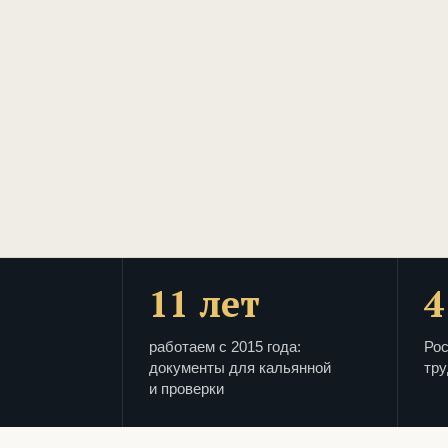
11 лет
4
работаем с 2015 года:
Рос
документы для кальянной
тру
и проверки