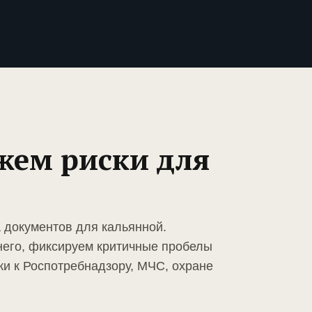
жем риски для
а документов для кальянной.
него, фиксируем критичные пробелы
ки к Роспотребнадзору, МЧС, охране