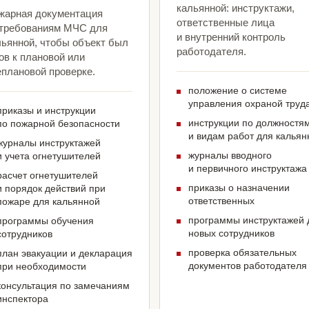
кальянной: инструктажи,
жарная документация
ответственные лица
 требованиям МЧС для
и внутренний контроль
льянной, чтобы объект был
работодателя.
ов к плановой или
еплановой проверке.
положение о системе
управления охраной труд
приказы и инструкции
инструкции по должностя
по пожарной безопасности
и видам работ для кальян
журналы инструктажей
журналы вводного
и учета огнетушителей
и первичного инструктажа
расчет огнетушителей
приказы о назначении
и порядок действий при
ответственных
пожаре для кальянной
программы инструктажей 
программы обучения
новых сотрудников
сотрудников
проверка обязательных
план эвакуации и декларация
документов работодателя
при необходимости
консультация по замечаниям
инспектора