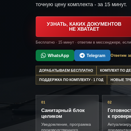
точную цену комплекта - за 15 минут.
УЗНАТЬ, КАКИХ ДОКУМЕНТОВ
НЕ ХВАТАЕТ
Бесплатно · 15 минут · ответим в мессенджере, есл
WhatsApp
Telegram
Ответим за
ДОРАБАТЫВАЕМ БЕСПЛАТНО
КОМПЛЕКТ ПО 
ПОДДЕРЖКА ПО КОМПЛЕКТУ - 1 ГОД
НОВЫЕ ТР
01
02
Санитарный блок
Готовнос
целиком
к провер
Уведомление, программа
Актуализир
производственного
документац