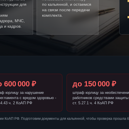
нструкции для
по кальянной, и остаемся
на связи после передачи
ниям
комплекта.
адзора, МЧС,
а и кадров.
 600 000 ₽
до 150 000 ₽
аф юрлицу за нарушение
штраф юрлицу за необеспечени
регламента с вредом здоровью -
работников средствами защиты 
14.43 ч. 2 КоАП РФ
ст. 5.27.1 ч. 4 КоАП РФ
ии КоАП РФ. Подготовим документы для кальянной, чтобы проверка прошла 