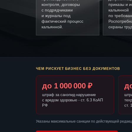
контроля, договоры
приказы и и
с подрядчиками
кальянной
и журналы под
по требова
фактический процесс
Роспотребн
кальянной.
охраны труд
ЧЕМ РИСКУЕТ БИЗНЕС БЕЗ ДОКУМЕНТОВ
до 1 000 000 ₽
до
штраф за санэпид-нарушение
штр
с вредом здоровью - ст. 6.3 КоАП
тех
РФ
ст. 
Указаны максимальные санкции по действующей редакц