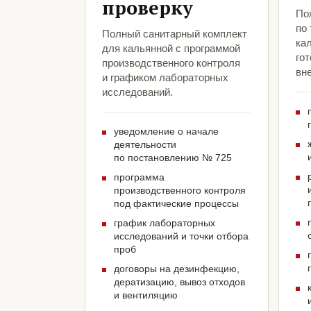
проверку
По
по
Полный санитарный комплект
ка
для кальянной с программой
гот
производственного контроля
вн
и графиком лабораторных
исследований.
уведомление о начале
деятельности
по постановлению № 725
программа
производственного контроля
под фактические процессы
график лабораторных
исследований и точки отбора
проб
договоры на дезинфекцию,
дератизацию, вывоз отходов
и вентиляцию