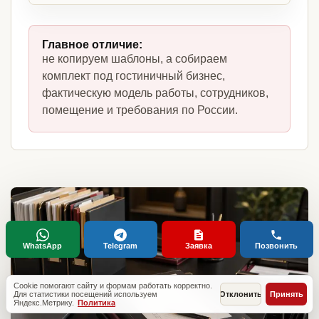
Главное отличие:
не копируем шаблоны, а собираем
комплект под гостиничный бизнес,
фактическую модель работы, сотрудников,
помещение и требования по России.
WhatsApp
Telegram
Заявка
Позвонить
Cookie помогают сайту и формам работать корректно.
Для статистики посещений используем
Отклонить
Принять
Яндекс.Метрику.
Политика