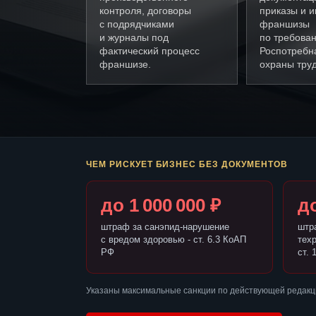
контроля, договоры
приказы и и
с подрядчиками
франшизы
и журналы под
по требова
фактический процесс
Роспотребн
франшизе.
охраны труд
ЧЕМ РИСКУЕТ БИЗНЕС БЕЗ ДОКУМЕНТОВ
до 1 000 000 ₽
до
штраф за санэпид-нарушение
штр
с вредом здоровью - ст. 6.3 КоАП
тех
РФ
ст. 
Указаны максимальные санкции по действующей редакц