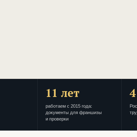
11 лет
4
работаем с 2015 года:
Рос
документы для франшизы
тру
и проверки