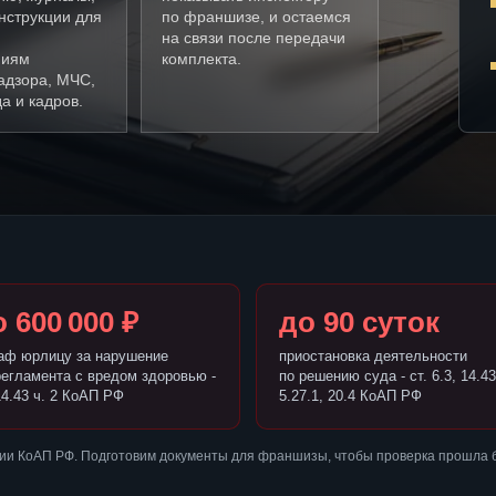
нструкции для
по франшизе, и остаемся
на связи после передачи
ниям
комплекта.
адзора, МЧС,
а и кадров.
 600 000 ₽
до 90 суток
аф юрлицу за нарушение
приостановка деятельности
регламента с вредом здоровью -
по решению суда - ст. 6.3, 14.43
14.43 ч. 2 КоАП РФ
5.27.1, 20.4 КоАП РФ
ии КоАП РФ. Подготовим документы для франшизы, чтобы проверка прошла 