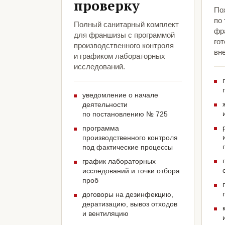
проверку
По
по
Полный санитарный комплект
фр
для франшизы с программой
гот
производственного контроля
вн
и графиком лабораторных
исследований.
уведомление о начале
деятельности
по постановлению № 725
программа
производственного контроля
под фактические процессы
график лабораторных
исследований и точки отбора
проб
договоры на дезинфекцию,
дератизацию, вывоз отходов
и вентиляцию