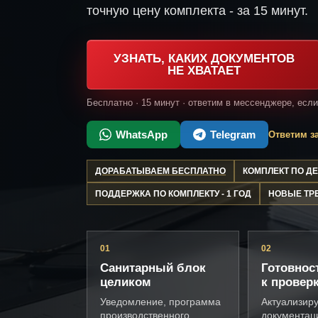
точную цену комплекта - за 15 минут.
УЗНАТЬ, КАКИХ ДОКУМЕНТОВ
НЕ ХВАТАЕТ
Бесплатно · 15 минут · ответим в мессенджере, есл
WhatsApp
Telegram
Ответим за
ДОРАБАТЫВАЕМ БЕСПЛАТНО
КОМПЛЕКТ ПО 
ПОДДЕРЖКА ПО КОМПЛЕКТУ - 1 ГОД
НОВЫЕ ТР
01
02
Санитарный блок
Готовнос
целиком
к провер
Уведомление, программа
Актуализир
производственного
документац