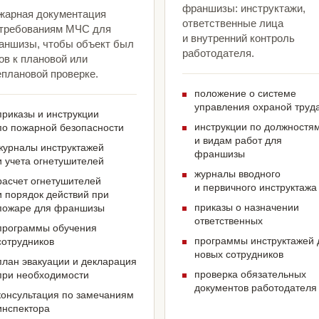
франшизы: инструктажи,
жарная документация
ответственные лица
 требованиям МЧС для
и внутренний контроль
аншизы, чтобы объект был
работодателя.
ов к плановой или
еплановой проверке.
положение о системе
управления охраной труд
приказы и инструкции
инструкции по должностя
по пожарной безопасности
и видам работ для
журналы инструктажей
франшизы
и учета огнетушителей
журналы вводного
расчет огнетушителей
и первичного инструктажа
и порядок действий при
приказы о назначении
пожаре для франшизы
ответственных
программы обучения
программы инструктажей 
сотрудников
новых сотрудников
план эвакуации и декларация
проверка обязательных
при необходимости
документов работодателя
консультация по замечаниям
инспектора