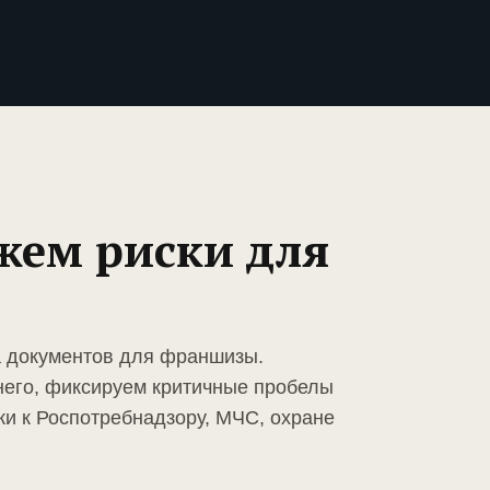
жем риски для
а документов для франшизы.
него, фиксируем критичные пробелы
ки к Роспотребнадзору, МЧС, охране