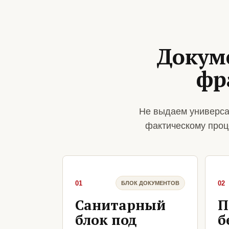
Докум
фр
Не выдаем универса
фактическому проц
01
02
БЛОК ДОКУМЕНТОВ
Санитарный
П
блок под
б