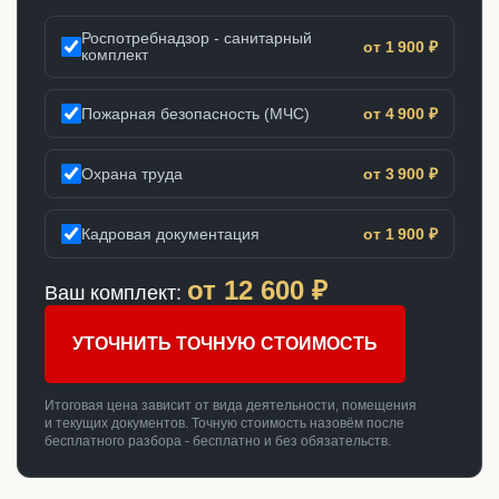
Роспотребнадзор - санитарный
от 1 900 ₽
комплект
Пожарная безопасность (МЧС)
от 4 900 ₽
Охрана труда
от 3 900 ₽
Кадровая документация
от 1 900 ₽
от
12 600
₽
Ваш комплект:
УТОЧНИТЬ ТОЧНУЮ СТОИМОСТЬ
Итоговая цена зависит от вида деятельности, помещения
и текущих документов. Точную стоимость назовём после
бесплатного разбора - бесплатно и без обязательств.