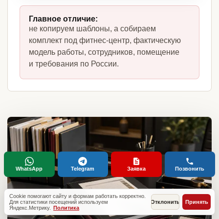
Главное отличие:
не копируем шаблоны, а собираем
комплект под фитнес-центр, фактическую
модель работы, сотрудников, помещение
и требования по России.
WhatsApp
Telegram
Заявка
Позвонить
Cookie помогают сайту и формам работать корректно.
Для статистики посещений используем
Отклонить
Принять
Яндекс.Метрику.
Политика