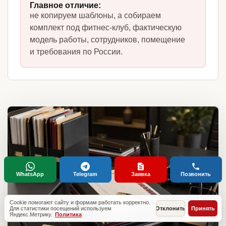
Главное отличие:
не копируем шаблоны, а собираем
комплект под фитнес-клуб, фактическую
модель работы, сотрудников, помещение
и требования по России.
WhatsApp
Telegram
Заявка
Позвонить
Cookie помогают сайту и формам работать корректно.
Для статистики посещений используем
Отклонить
Принять
Яндекс.Метрику.
Политика