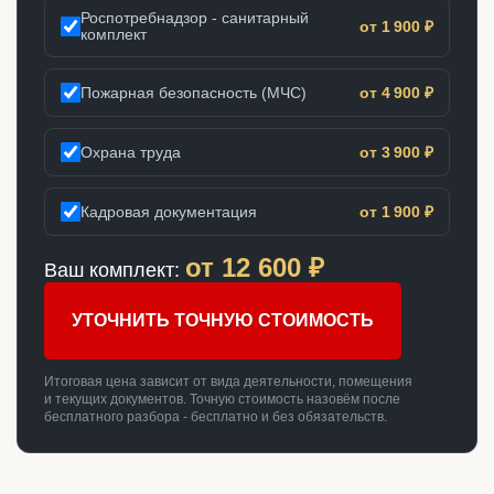
Роспотребнадзор - санитарный
от 1 900 ₽
комплект
Пожарная безопасность (МЧС)
от 4 900 ₽
Охрана труда
от 3 900 ₽
Кадровая документация
от 1 900 ₽
от
12 600
₽
Ваш комплект:
УТОЧНИТЬ ТОЧНУЮ СТОИМОСТЬ
Итоговая цена зависит от вида деятельности, помещения
и текущих документов. Точную стоимость назовём после
бесплатного разбора - бесплатно и без обязательств.