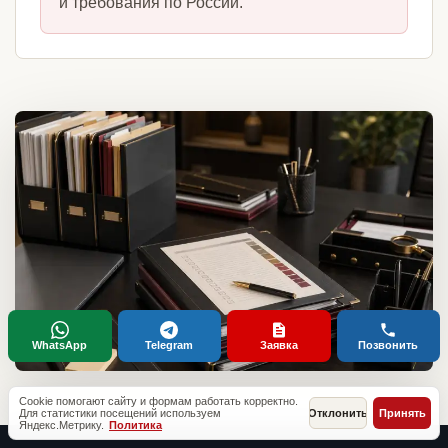
и требования по России.
WhatsApp
Telegram
Заявка
Позвонить
Cookie помогают сайту и формам работать корректно.
Для статистики посещений используем
Отклонить
Принять
Яндекс.Метрику.
Политика