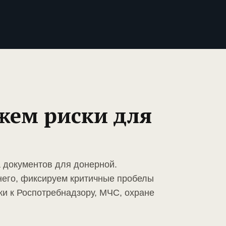
жем риски для
а документов для донерной.
него, фиксируем критичные пробелы
ки к Роспотребнадзору, МЧС, охране