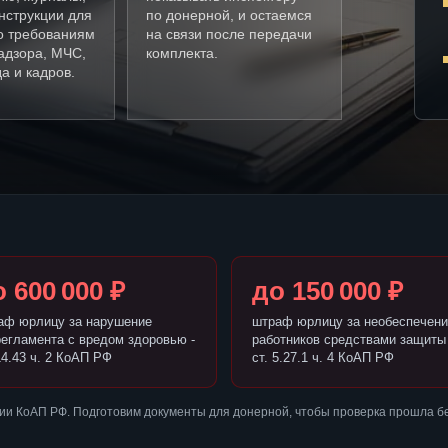
нструкции для
по донерной, и остаемся
о требованиям
на связи после передачи
адзора, МЧС,
комплекта.
а и кадров.
 600 000 ₽
до 150 000 ₽
аф юрлицу за нарушение
штраф юрлицу за необеспечени
регламента с вредом здоровью -
работников средствами защиты 
14.43 ч. 2 КоАП РФ
ст. 5.27.1 ч. 4 КоАП РФ
ии КоАП РФ. Подготовим документы для донерной, чтобы проверка прошла б