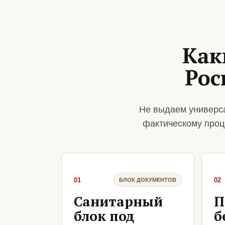
Как
Рос
Не выдаем универса
фактическому проц
01
02
БЛОК ДОКУМЕНТОВ
Санитарный
П
блок под
б