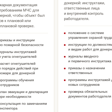
донерной: инструктажи,
жарная документация
ответственные лица
 требованиям МЧС для
и внутренний контроль
нерной, чтобы объект был
работодателя.
ов к плановой или
еплановой проверке.
положение о системе
управления охраной труд
приказы и инструкции
инструкции по должностя
по пожарной безопасности
и видам работ для донер
журналы инструктажей
журналы вводного
и учета огнетушителей
и первичного инструктажа
расчет огнетушителей
приказы о назначении
и порядок действий при
ответственных
пожаре для донерной
программы инструктажей 
программы обучения
новых сотрудников
сотрудников
проверка обязательных
план эвакуации и декларация
документов работодателя
при необходимости
консультация по замечаниям
инспектора