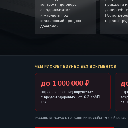
контроля, договоры
приказы и и
с подрядчиками
донерной п
и журналы под
Роспотребн
фактический процесс
охраны труд
донерной.
ЧЕМ РИСКУЕТ БИЗНЕС БЕЗ ДОКУМЕНТОВ
до 1 000 000 ₽
до
штраф за санэпид-нарушение
штр
с вредом здоровью - ст. 6.3 КоАП
тех
РФ
ст. 
Указаны максимальные санкции по действующей редакц