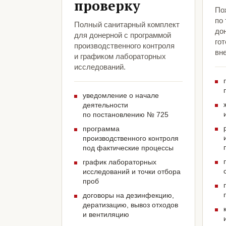
проверку
По
по
Полный санитарный комплект
до
для донерной с программой
гот
производственного контроля
вн
и графиком лабораторных
исследований.
уведомление о начале
деятельности
по постановлению № 725
программа
производственного контроля
под фактические процессы
график лабораторных
исследований и точки отбора
проб
договоры на дезинфекцию,
дератизацию, вывоз отходов
и вентиляцию