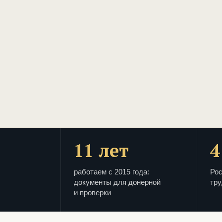
11 лет
4
работаем с 2015 года:
Рос
документы для донерной
тру
и проверки