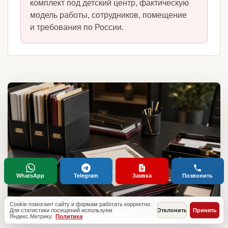
комплект под детский центр, фактическую
модель работы, сотрудников, помещение
и требования по России.
WhatsApp
Telegram
Заявка
Позвонить
Cookie помогают сайту и формам работать корректно.
Для статистики посещений используем
Отклонить
Принять
Яндекс.Метрику.
Политика