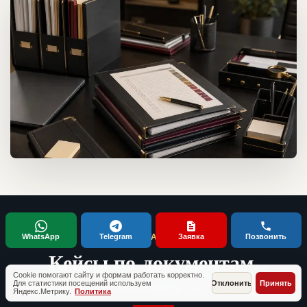
WhatsApp
Telegram
Заявка
Позвонить
ТИПОВЫЕ СИТУАЦИИ КЛИЕНТОВ
Кейсы по документам,
проверкам и запуску бизнеса
Cookie помогают сайту и формам работать корректно.
Для статистики посещений используем
Отклонить
Принять
Яндекс.Метрику.
Политика