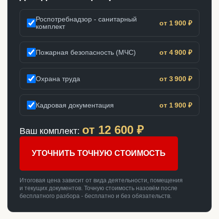
Роспотребнадзор - санитарный
от 1 900 ₽
комплект
Пожарная безопасность (МЧС)
от 4 900 ₽
Охрана труда
от 3 900 ₽
Кадровая документация
от 1 900 ₽
от
12 600
₽
Ваш комплект:
УТОЧНИТЬ ТОЧНУЮ СТОИМОСТЬ
Итоговая цена зависит от вида деятельности, помещения
и текущих документов. Точную стоимость назовём после
бесплатного разбора - бесплатно и без обязательств.