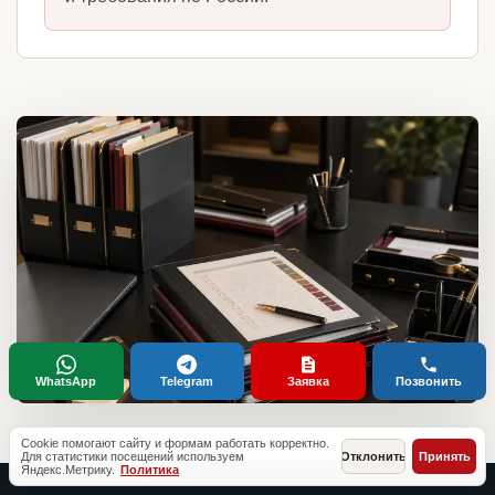
WhatsApp
Telegram
Заявка
Позвонить
Cookie помогают сайту и формам работать корректно.
Для статистики посещений используем
Отклонить
Принять
Яндекс.Метрику.
Политика