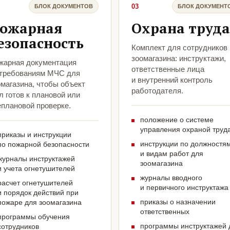
03
БЛОК ДОКУМЕНТОВ
БЛОК ДОКУМЕНТ
ожарная
Охрана труда
езопасность
Комплект для сотрудников
зоомагазина: инструктажи,
жарная документация
ответственные лица
 требованиям МЧС для
и внутренний контроль
омагазина, чтобы объект
работодателя.
 готов к плановой или
еплановой проверке.
положение о системе
управления охраной труд
приказы и инструкции
инструкции по должностя
по пожарной безопасности
и видам работ для
журналы инструктажей
зоомагазина
и учета огнетушителей
журналы вводного
расчет огнетушителей
и первичного инструктажа
и порядок действий при
приказы о назначении
пожаре для зоомагазина
ответственных
программы обучения
программы инструктажей 
сотрудников