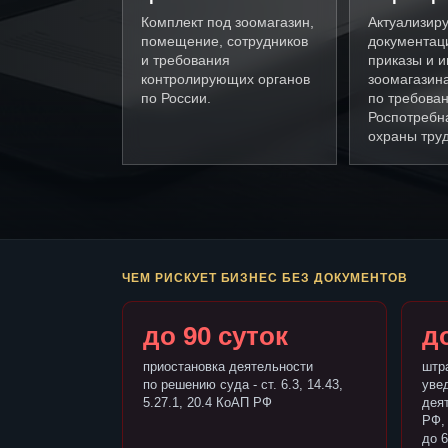
Комплект под зоомагазин,
Актуализир
помещение, сотрудников
документац
и требования
приказы и и
контролирующих органов
зоомагазин
по России.
по требова
Роспотребн
охраны труд
ЧЕМ РИСКУЕТ БИЗНЕС БЕЗ ДОКУМЕНТОВ
до 90 суток
до
приостановка деятельности
штр
по решению суда - ст. 6.3, 14.43,
уве
5.27.1, 20.4 КоАП РФ
деят
РФ,
до 6