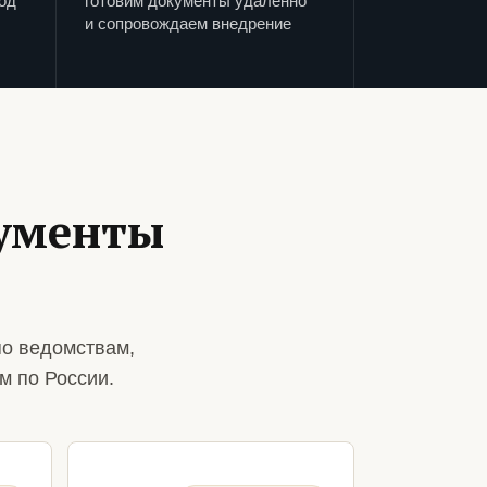
од
готовим документы удаленно
и сопровождаем внедрение
кументы
по ведомствам,
м по России.