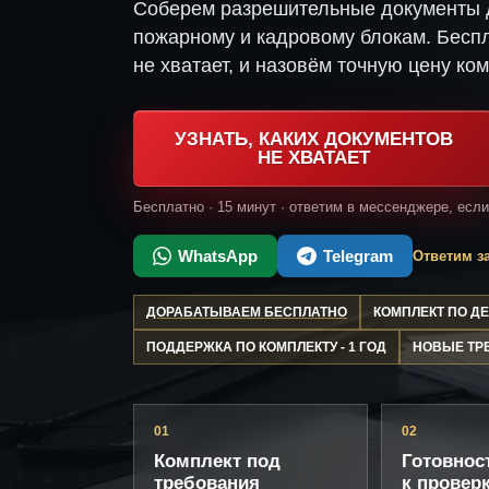
Соберем разрешительные документы д
пожарному и кадровому блокам. Беспл
не хватает, и назовём точную цену ком
УЗНАТЬ, КАКИХ ДОКУМЕНТОВ
НЕ ХВАТАЕТ
Бесплатно · 15 минут · ответим в мессенджере, есл
WhatsApp
Telegram
Ответим за
ДОРАБАТЫВАЕМ БЕСПЛАТНО
КОМПЛЕКТ ПО 
ПОДДЕРЖКА ПО КОМПЛЕКТУ - 1 ГОД
НОВЫЕ ТР
01
02
Комплект под
Готовнос
требования
к провер