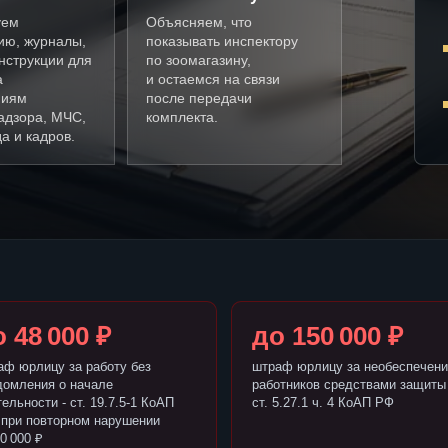
уем
Объясняем, что
ию, журналы,
показывать инспектору
нструкции для
по зоомагазину,
а
и остаемся на связи
ниям
после передачи
адзора, МЧС,
комплекта.
а и кадров.
 48 000 ₽
до 150 000 ₽
аф юрлицу за работу без
штраф юрлицу за необеспечени
домления о начале
работников средствами защиты 
ельности - ст. 19.7.5-1 КоАП
ст. 5.27.1 ч. 4 КоАП РФ
 при повторном нарушении
0 000 ₽