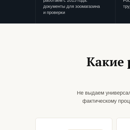
работаем с 2015 года:
Рос
документы для зоомагазина
тру
и проверки
Какие 
Не выдаем универсал
фактическому проц