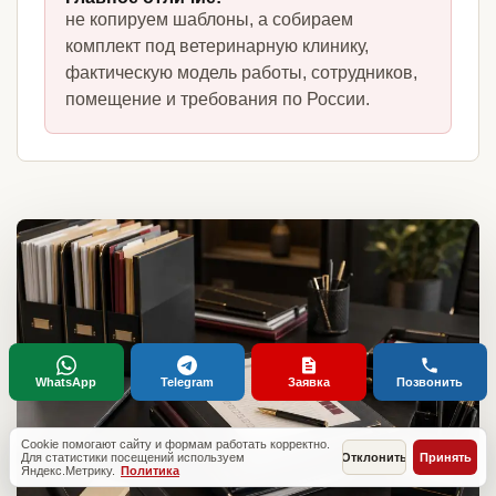
не копируем шаблоны, а собираем
комплект под ветеринарную клинику,
фактическую модель работы, сотрудников,
помещение и требования по России.
WhatsApp
Telegram
Заявка
Позвонить
Cookie помогают сайту и формам работать корректно.
Для статистики посещений используем
Отклонить
Принять
Яндекс.Метрику.
Политика