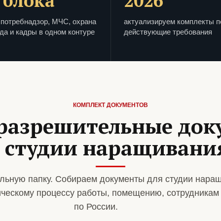
 блока
2026
потребнадзор, МЧС, охрана
актуализируем комплекты п
да и кадры в одном контуре
действующие требования
КОМПЛЕКТ ДОКУМЕНТОВ
разрешительные до
 студии наращивания
льную папку. Собираем документы для студии нара
ическому процессу работы, помещению, сотрудникам
по России.