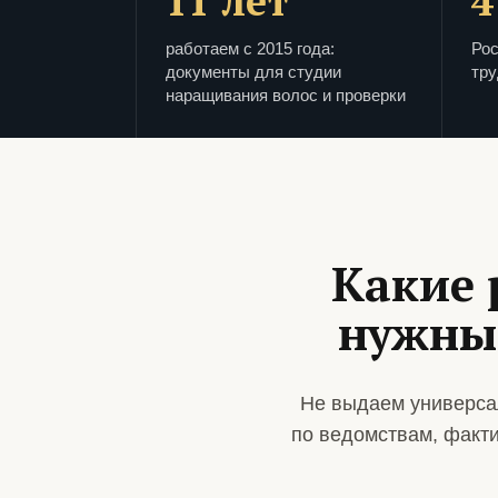
11 лет
4
работаем с 2015 года:
Рос
документы для студии
тру
наращивания волос и проверки
Какие 
нужны
Не выдаем универса
по ведомствам, факт