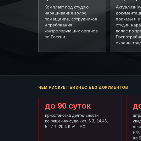
Комплект под студию
Актуализир
наращивания волос,
документац
помещение, сотрудников
приказы и и
и требования
студии нар
контролирующих органов
волос по т
по России.
Роспотребн
охраны труд
ЧЕМ РИСКУЕТ БИЗНЕС БЕЗ ДОКУМЕНТОВ
до 90 суток
до
приостановка деятельности
штр
по решению суда - ст. 6.3, 14.43,
уве
5.27.1, 20.4 КоАП РФ
деят
РФ,
до 6