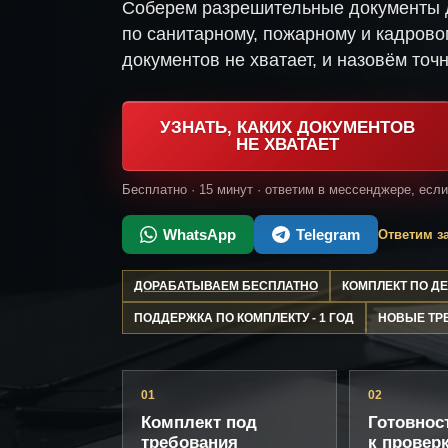
Соберем разрешительные документы 
по санитарному, пожарному и кадрово
документов не хватает, и назовём точн
УЗНАТЬ, КАКИХ ДОКУМЕНТОВ
НЕ ХВАТАЕТ
Бесплатно · 15 минут · ответим в мессенджере, есл
WhatsApp
Telegram
Ответим за
ДОРАБАТЫВАЕМ БЕСПЛАТНО
КОМПЛЕКТ ПО 
ПОДДЕРЖКА ПО КОМПЛЕКТУ - 1 ГОД
НОВЫЕ ТР
01
02
Комплект под
Готовнос
требования
к провер