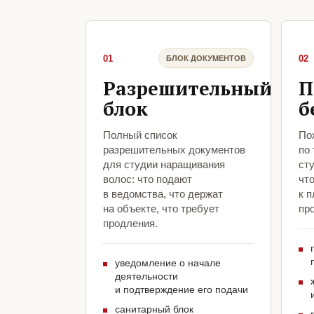
01
02
БЛОК ДОКУМЕНТОВ
Разрешительный
П
блок
б
Полный список
По
разрешительных документов
по
для студии наращивания
ст
волос: что подают
чт
в ведомства, что держат
к 
на объекте, что требует
про
продления.
уведомление о начале
деятельности
и подтверждение его подачи
санитарный блок