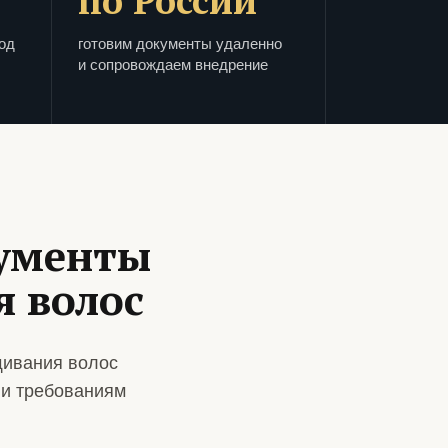
по России
од
готовим документы удаленно
и сопровождаем внедрение
кументы
 волос
щивания волос
 и требованиям