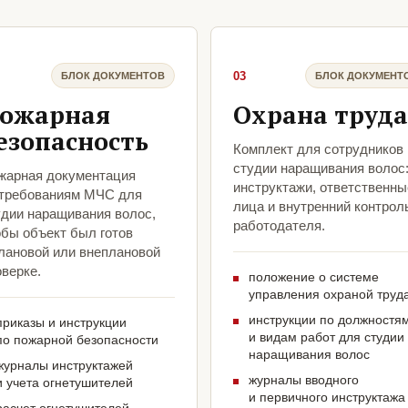
03
БЛОК ДОКУМЕНТОВ
БЛОК ДОКУМЕНТ
ожарная
Охрана труда
езопасность
Комплект для сотрудников
студии наращивания волос
жарная документация
инструктажи, ответственны
 требованиям МЧС для
лица и внутренний контрол
удии наращивания волос,
работодателя.
обы объект был готов
плановой или внеплановой
верке.
положение о системе
управления охраной труд
инструкции по должностя
приказы и инструкции
и видам работ для студии
по пожарной безопасности
наращивания волос
журналы инструктажей
журналы вводного
и учета огнетушителей
и первичного инструктажа