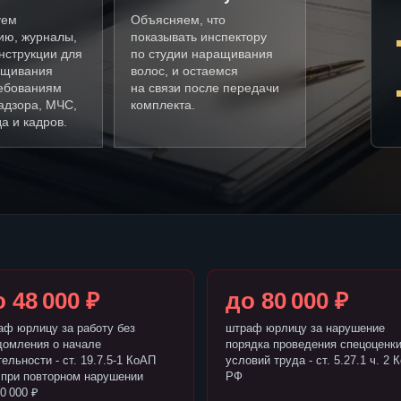
уем
Объясняем, что
ию, журналы,
показывать инспектору
нструкции для
по студии наращивания
ащивания
волос, и остаемся
ребованиям
на связи после передачи
адзора, МЧС,
комплекта.
а и кадров.
 48 000 ₽
до 80 000 ₽
аф юрлицу за работу без
штраф юрлицу за нарушение
домления о начале
порядка проведения спецоценк
ельности - ст. 19.7.5-1 КоАП
условий труда - ст. 5.27.1 ч. 2 
 при повторном нарушении
РФ
0 000 ₽