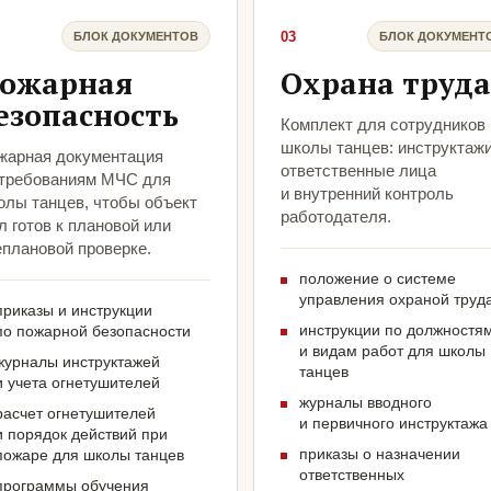
03
БЛОК ДОКУМЕНТОВ
БЛОК ДОКУМЕНТ
ожарная
Охрана труда
езопасность
Комплект для сотрудников
школы танцев: инструктажи
жарная документация
ответственные лица
 требованиям МЧС для
и внутренний контроль
олы танцев, чтобы объект
работодателя.
 готов к плановой или
еплановой проверке.
положение о системе
управления охраной труд
приказы и инструкции
инструкции по должностя
по пожарной безопасности
и видам работ для школы
журналы инструктажей
танцев
и учета огнетушителей
журналы вводного
расчет огнетушителей
и первичного инструктажа
и порядок действий при
приказы о назначении
пожаре для школы танцев
ответственных
программы обучения