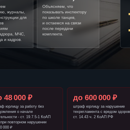
уем
Объясняем, что
ию, журналы,
показывать инспектору
нструкции для
по школе танцев,
ев
и остаемся на связи
ниям
после передачи
адзора, МЧС,
комплекта.
а и кадров.
 48 000 ₽
до 600 000 ₽
аф юрлицу за работу без
штраф юрлицу за нарушение
домления о начале
техрегламента с вредом здоров
ельности - ст. 19.7.5-1 КоАП
ст. 14.43 ч. 2 КоАП РФ
 при повторном нарушении
0 000 ₽