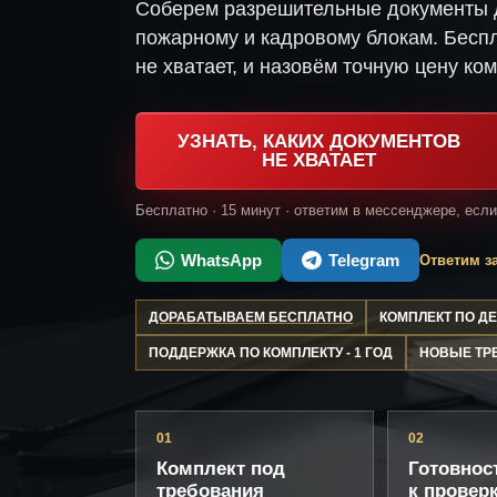
Соберем разрешительные документы д
пожарному и кадровому блокам. Беспл
не хватает, и назовём точную цену ком
УЗНАТЬ, КАКИХ ДОКУМЕНТОВ
НЕ ХВАТАЕТ
Бесплатно · 15 минут · ответим в мессенджере, есл
WhatsApp
Telegram
Ответим за
ДОРАБАТЫВАЕМ БЕСПЛАТНО
КОМПЛЕКТ ПО 
ПОДДЕРЖКА ПО КОМПЛЕКТУ - 1 ГОД
НОВЫЕ ТР
01
02
Комплект под
Готовнос
требования
к провер