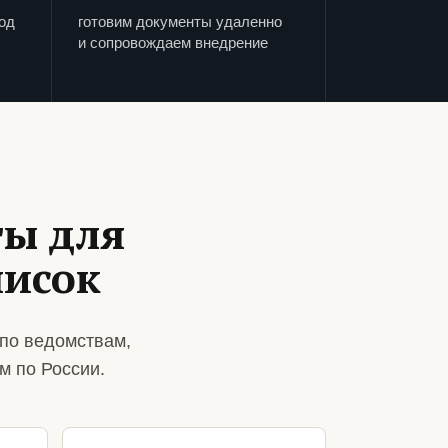
од
готовим документы удаленно
и сопровождаем внедрение
ты для
писок
по ведомствам,
м по России.