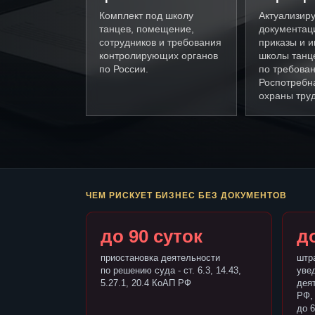
Комплект под школу
Актуализир
танцев, помещение,
документац
сотрудников и требования
приказы и и
контролирующих органов
школы танц
по России.
по требова
Роспотребн
охраны труд
ЧЕМ РИСКУЕТ БИЗНЕС БЕЗ ДОКУМЕНТОВ
до 90 суток
до
приостановка деятельности
штр
по решению суда - ст. 6.3, 14.43,
уве
5.27.1, 20.4 КоАП РФ
деят
РФ,
до 6