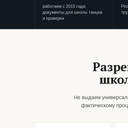
работаем с 2015 года:
Рос
документы для школы танцев
тру
и проверки
Разре
школ
Не выдаем универсаль
фактическому проц