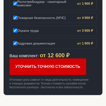
Роспотребнадзор - санитарный
от 1 900 ₽
комплект
Пожарная безопасность (МЧС)
от 4 900 ₽
Охрана труда
от 3 900 ₽
Кадровая документация
от 1 900 ₽
от
12 600
₽
Ваш комплект:
УТОЧНИТЬ ТОЧНУЮ СТОИМОСТЬ
Итоговая цена зависит от вида деятельности, помещения
и текущих документов. Точную стоимость назовём после
бесплатного разбора - бесплатно и без обязательств.