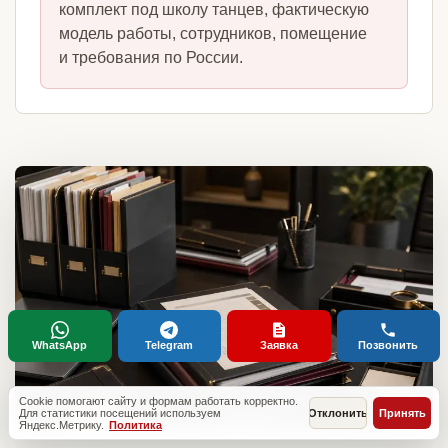
комплект под школу танцев, фактическую
модель работы, сотрудников, помещение
и требования по России.
WhatsApp
Telegram
Заявка
Позвонить
Cookie помогают сайту и формам работать корректно.
Для статистики посещений используем
Отклонить
Принять
Яндекс.Метрику.
Политика