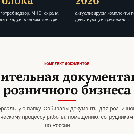
 блока
2026
потребнадзор, МЧС, охрана
актуализируем комплекты п
да и кадры в одном контуре
действующие требования
КОМПЛЕКТ ДОКУМЕНТОВ
ительная документа
розничного бизнеса
рсальную папку. Собираем документы для рознично
ическому процессу работы, помещению, сотрудникам
по России.