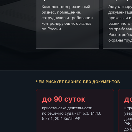
Комплект под розничный
Актуализир
бизнес, помещение,
документац
сотрудников и требования
приказы и и
контролирующих органов
розничного 
по России.
по требова
Роспотребн
охраны труд
ЧЕМ РИСКУЕТ БИЗНЕС БЕЗ ДОКУМЕНТОВ
до 90 суток
до
приостановка деятельности
штр
по решению суда - ст. 6.3, 14.43,
уве
5.27.1, 20.4 КоАП РФ
деят
РФ,
до 6