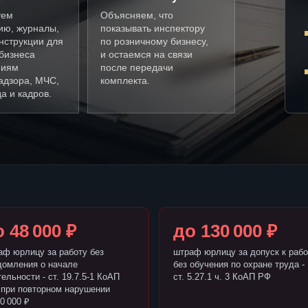
уем
Объясняем, что
ию, журналы,
показывать инспектору
нструкции для
по розничному бизнесу,
бизнеса
и остаемся на связи
ниям
после передачи
адзора, МЧС,
комплекта.
а и кадров.
 48 000 ₽
до 130 000 ₽
аф юрлицу за работу без
штраф юрлицу за допуск к рабо
домления о начале
без обучения по охране труда -
ельности - ст. 19.7.5-1 КоАП
ст. 5.27.1 ч. 3 КоАП РФ
 при повторном нарушении
0 000 ₽