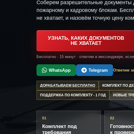
Соберем разрешительные документы д
пожарному и кадровому блокам. Беспл
не хватает, и назовём точную цену ком
УЗНАТЬ, КАКИХ ДОКУМЕНТОВ
НЕ ХВАТАЕТ
Бесплатно · 15 минут · ответим в мессенджере, есл
WhatsApp
Telegram
Ответим за
ДОРАБАТЫВАЕМ БЕСПЛАТНО
КОМПЛЕКТ ПО 
ПОДДЕРЖКА ПО КОМПЛЕКТУ - 1 ГОД
НОВЫЕ ТР
01
02
Комплект под
Готовнос
требования
к провер