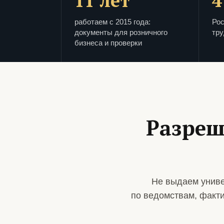
11 лет
4
работаем с 2015 года:
Рос
документы для розничного
тру
бизнеса и проверки
Разреш
Не выдаем униве
по ведомствам, факт