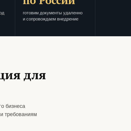
по России
од
готовим документы удаленно
и сопровождаем внедрение
ция для
го бизнеса
 и требованиям