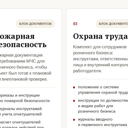
03
БЛОК ДОКУМЕНТОВ
БЛОК ДОКУМЕНТ
ожарная
Охрана труда
езопасность
Комплект для сотрудников
розничного бизнеса:
жарная документация
инструктажи, ответственны
 требованиям МЧС для
лица и внутренний контрол
ничного бизнеса, чтобы
работодателя.
ект был готов к плановой
и внеплановой проверке.
положение о системе
управления охраной труд
приказы и инструкции
инструкции по должностя
по пожарной безопасности
и видам работ для
журналы инструктажей
розничного бизнеса
и учета огнетушителей
журналы вводного
расчет огнетушителей
и первичного инструктажа
и порядок действий при