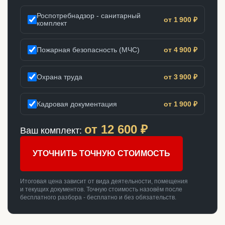
Роспотребнадзор - санитарный
от 1 900 ₽
комплект
Пожарная безопасность (МЧС)
от 4 900 ₽
Охрана труда
от 3 900 ₽
Кадровая документация
от 1 900 ₽
от
12 600
₽
Ваш комплект:
УТОЧНИТЬ ТОЧНУЮ СТОИМОСТЬ
Итоговая цена зависит от вида деятельности, помещения
и текущих документов. Точную стоимость назовём после
бесплатного разбора - бесплатно и без обязательств.