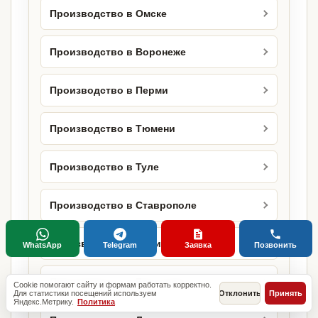
Производство в Омске
Производство в Воронеже
Производство в Перми
Производство в Тюмени
Производство в Туле
Производство в Ставрополе
Производство в Сочи
WhatsApp
Telegram
Заявка
Позвонить
Производство в Белгороде
Cookie помогают сайту и формам работать корректно.
Для статистики посещений используем
Отклонить
Принять
Яндекс.Метрику.
Политика