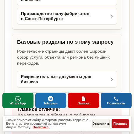
Производство полуфабрикатов
в Санкт-Петербурге
Базовые разделы по этому запросу
Родительские страницы дают более широкий
обзор услуги, объекта или региона без лишних
переходов.
Разрешительные документы для
бизнеса
WhatsApp
Telegram
Заявка
Позвонить
Главное отличие:
не копируем шаблоны, а собираем
Cookie помогают сайту и формам работать корректно.
комплект под производство
Для статистики посещений используем
Отклонить
Принять
Яндекс.Метрику.
Политика
полуфабрикатов, фактическую модель