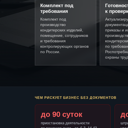
Комплект под
Готовнос
требования
к провер
Комплект под
Актуализир
производство
документац
кондитерских изделий,
приказы и и
помещение, сотрудников
производст
и требования
кондитерски
контролирующих органов
по требова
по России.
Роспотребн
охраны труд
ЧЕМ РИСКУЕТ БИЗНЕС БЕЗ ДОКУМЕНТОВ
до 90 суток
до
приостановка деятельности
штр