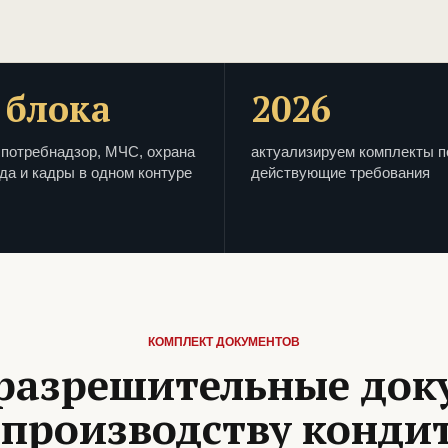
 блока
2026
потребнадзор, МЧС, охрана
актуализируем комплекты п
да и кадры в одном контуре
действующие требования
КОМПЛЕКТ ДОКУМЕНТОВ
разрешительные до
производству конди