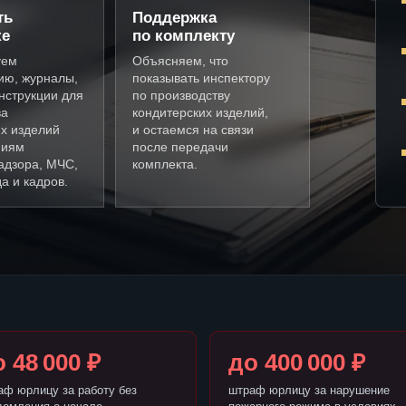
ть
Поддержка
ке
по комплекту
уем
Объясняем, что
ию, журналы,
показывать инспектору
нструкции для
по производству
ва
кондитерских изделий,
х изделий
и остаемся на связи
ниям
после передачи
адзора, МЧС,
комплекта.
а и кадров.
 48 000 ₽
до 400 000 ₽
аф юрлицу за работу без
штраф юрлицу за нарушение