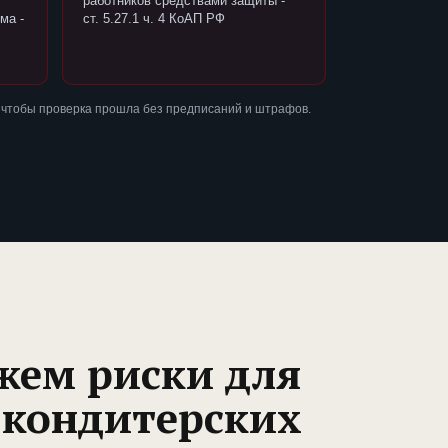
работников средствами защиты -
ма -
ст. 5.27.1 ч. 4 КоАП РФ
 чтобы проверка прошла без предписаний и штрафов.
жем риски для
 кондитерских