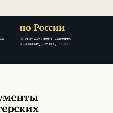
по России
од
готовим документы удаленно
и сопровождаем внедрение
кументы
терских