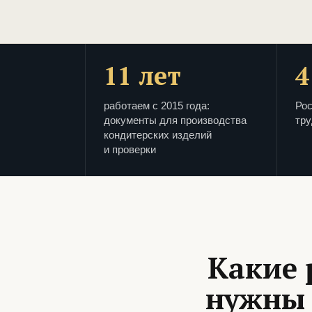
11 лет
4
работаем с 2015 года:
Рос
документы для производства
тру
кондитерских изделий
и проверки
Какие 
нужны 