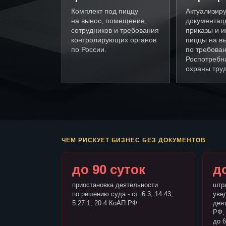
Комплект под пиццу
Актуализир
на вынос, помещение,
документац
сотрудников и требования
приказы и и
контролирующих органов
пиццы на в
по России.
по требова
Роспотребн
охраны труд
ЧЕМ РИСКУЕТ БИЗНЕС БЕЗ ДОКУМЕНТОВ
до 90 суток
до
приостановка деятельности
штр
по решению суда - ст. 6.3, 14.43,
уве
5.27.1, 20.4 КоАП РФ
деят
РФ,
до 6