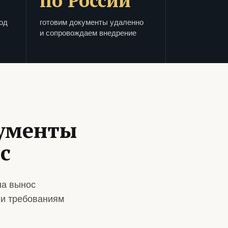
по России
од
готовим документы удаленно
и сопровождаем внедрение
кументы
с
на вынос
 и требованиям