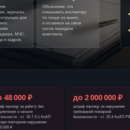
уем
Объясняем, что
ию, журналы,
показывать инспектору
нструкции для
по пицце на вынос,
ынос
и остаемся на связи
ниям
после передачи
адзора, МЧС,
комплекта.
а и кадров.
 48 000 ₽
до 2 000 000 ₽
аф юрлицу за работу без
штраф юрлицу за нарушение
домления о начале
требований пожарной
ельности - ст. 19.7.5-1 КоАП
безопасности - ст. 20.4 КоАП Р
 при повторном нарушении
0 000 ₽