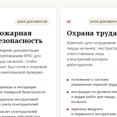
03
БЛОК ДОКУМЕНТОВ
БЛОК ДОКУМЕНТ
ожарная
Охрана труда
езопасность
Комплект для сотрудников
пиццы на вынос: инструкта
жарная документация
ответственные лица
 требованиям МЧС для
и внутренний контроль
ццы на вынос, чтобы
работодателя.
ект был готов к плановой
и внеплановой проверке.
положение о системе
управления охраной труд
приказы и инструкции
инструкции по должностя
по пожарной безопасности
и видам работ для пиццы
журналы инструктажей
на вынос
и учета огнетушителей
журналы вводного
расчет огнетушителей
и первичного инструктажа
и порядок действий при