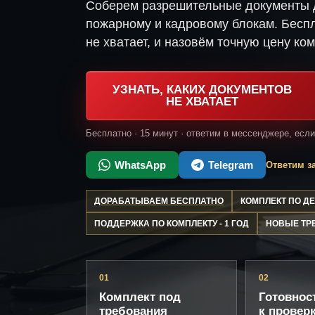
Соберем разрешительные документы д
пожарному и кадровому блокам. Беспл
не хватает, и назовём точную цену ком
УЗНАТЬ, КАКИХ ДОКУМЕНТОВ
НЕ ХВАТАЕТ
Бесплатно · 15 минут · ответим в мессенджере, есл
WhatsApp
Telegram
Ответим за
ДОРАБАТЫВАЕМ БЕСПЛАТНО
КОМПЛЕКТ ПО 
ПОДДЕРЖКА ПО КОМПЛЕКТУ - 1 ГОД
НОВЫЕ ТР
01
02
Комплект под
Готовнос
требования
к провер