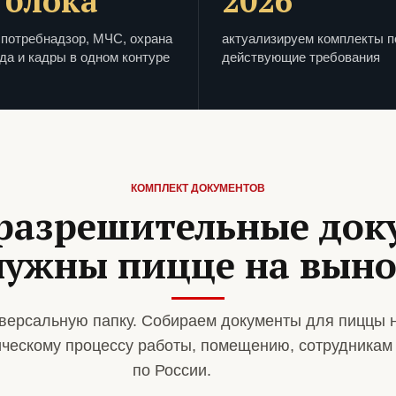
 блока
2026
потребнадзор, МЧС, охрана
актуализируем комплекты п
да и кадры в одном контуре
действующие требования
КОМПЛЕКТ ДОКУМЕНТОВ
разрешительные до
нужны пицце на выно
версальную папку. Собираем документы для пиццы 
ическому процессу работы, помещению, сотрудникам
по России.