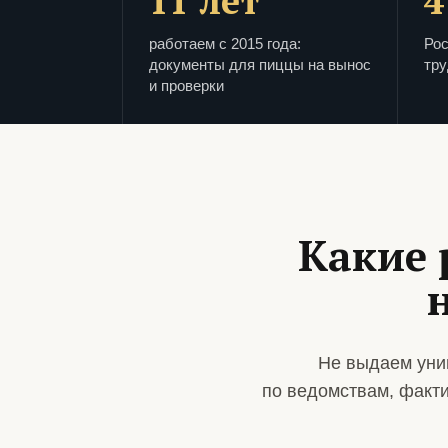
11 лет
4
работаем с 2015 года:
Рос
документы для пиццы на вынос
тру
и проверки
Какие 
Не выдаем уни
по ведомствам, факт