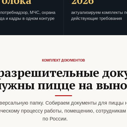
 блока
2026
потребнадзор, МЧС, охрана
актуализируем комплекты п
да и кадры в одном контуре
действующие требования
КОМПЛЕКТ ДОКУМЕНТОВ
разрешительные до
нужны пицце на выно
версальную папку. Собираем документы для пиццы 
ическому процессу работы, помещению, сотрудникам
по России.