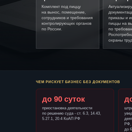
Комплект под пиццу
Актуализир
на вынос, помещение,
документац
сотрудников и требования
приказы и и
контролирующих органов
пиццы на в
по России.
по требова
Роспотребн
охраны труд
ЧЕМ РИСКУЕТ БИЗНЕС БЕЗ ДОКУМЕНТОВ
до 90 суток
до
приостановка деятельности
штр
по решению суда - ст. 6.3, 14.43,
уве
5.27.1, 20.4 КоАП РФ
деят
РФ,
до 6