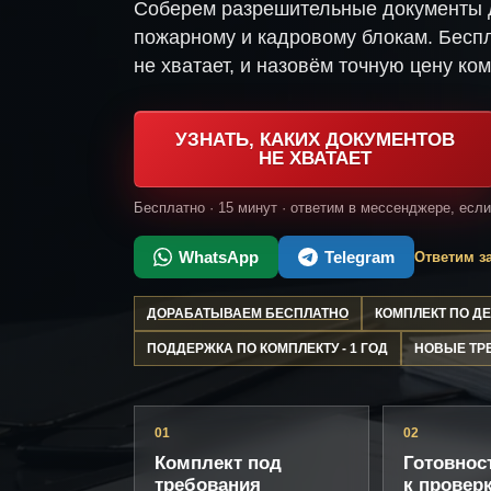
Соберем разрешительные документы д
пожарному и кадровому блокам. Беспл
не хватает, и назовём точную цену ком
УЗНАТЬ, КАКИХ ДОКУМЕНТОВ
НЕ ХВАТАЕТ
Бесплатно · 15 минут · ответим в мессенджере, есл
WhatsApp
Telegram
Ответим за
ДОРАБАТЫВАЕМ БЕСПЛАТНО
КОМПЛЕКТ ПО 
ПОДДЕРЖКА ПО КОМПЛЕКТУ - 1 ГОД
НОВЫЕ ТР
01
02
Комплект под
Готовнос
требования
к провер