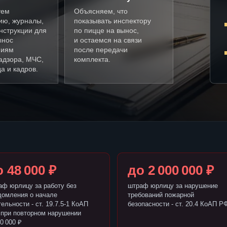
уем
Объясняем, что
ию, журналы,
показывать инспектору
нструкции для
по пицце на вынос,
ынос
и остаемся на связи
ниям
после передачи
адзора, МЧС,
комплекта.
а и кадров.
 48 000 ₽
до 2 000 000 ₽
аф юрлицу за работу без
штраф юрлицу за нарушение
домления о начале
требований пожарной
ельности - ст. 19.7.5-1 КоАП
безопасности - ст. 20.4 КоАП Р
 при повторном нарушении
0 000 ₽