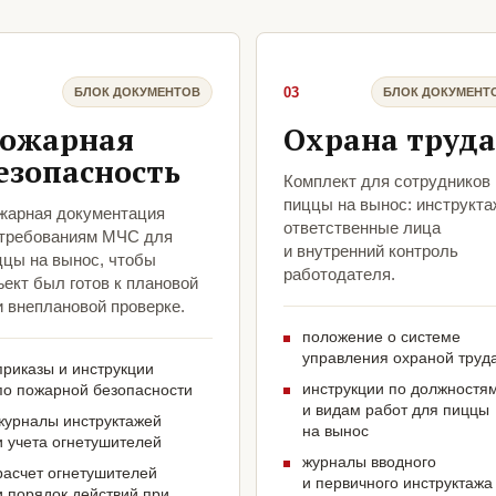
03
БЛОК ДОКУМЕНТОВ
БЛОК ДОКУМЕНТ
ожарная
Охрана труда
езопасность
Комплект для сотрудников
пиццы на вынос: инструкта
жарная документация
ответственные лица
 требованиям МЧС для
и внутренний контроль
ццы на вынос, чтобы
работодателя.
ект был готов к плановой
и внеплановой проверке.
положение о системе
управления охраной труд
приказы и инструкции
инструкции по должностя
по пожарной безопасности
и видам работ для пиццы
журналы инструктажей
на вынос
и учета огнетушителей
журналы вводного
расчет огнетушителей
и первичного инструктажа
и порядок действий при