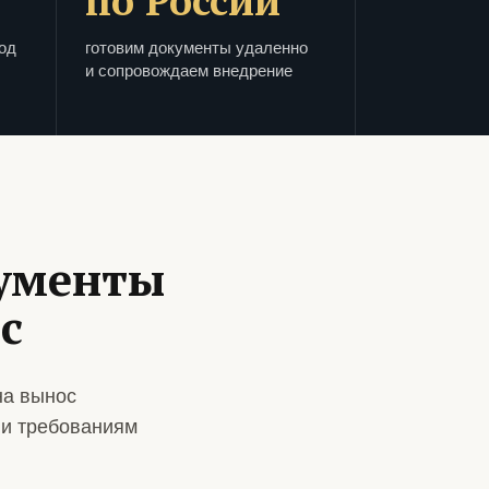
по России
од
готовим документы удаленно
и сопровождаем внедрение
кументы
с
на вынос
 и требованиям