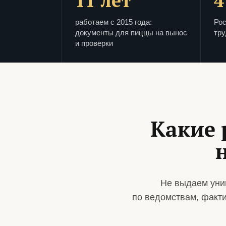
11 лет
4
работаем с 2015 года:
Рос
документы для пиццы на вынос
тру
и проверки
Какие 
Не выдаем уни
по ведомствам, факт