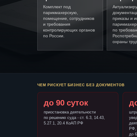
Комплект под
Актуализир
парикмахерскую,
документац
помещение, сотрудников
приказы и и
и требования
парикмахер
контролирующих органов
по требова
по России.
Роспотребн
охраны труд
ЧЕМ РИСКУЕТ БИЗНЕС БЕЗ ДОКУМЕНТОВ
до 90 суток
до
приостановка деятельности
штр
по решению суда - ст. 6.3, 14.43,
уве
5.27.1, 20.4 КоАП РФ
деят
РФ,
до 6