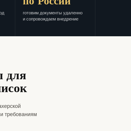
по России
од
готовим документы удаленно
и сопровождаем внедрение
ы для
писок
ахерской
 и требованиям