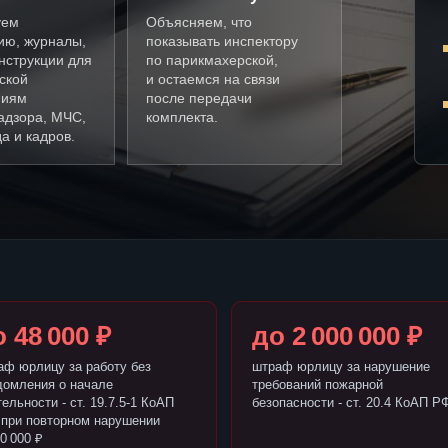
уем
Объясняем, что
ию, журналы,
показывать инспектору
нструкции для
по парикмахерской,
ской
и остаемся на связи
ниям
после передачи
адзора, МЧС,
комплекта.
а и кадров.
 48 000 ₽
до 2 000 000 ₽
аф юрлицу за работу без
штраф юрлицу за нарушение
домления о начале
требований пожарной
ельности - ст. 19.7.5-1 КоАП
безопасности - ст. 20.4 КоАП Р
 при повторном нарушении
0 000 ₽