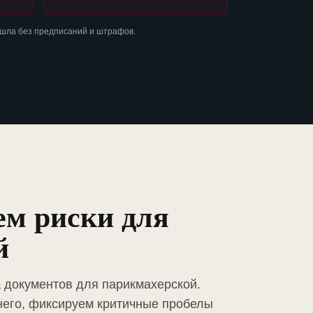
ошла без предписаний и штрафов.
ем риски для
й
а документов для парикмахерской.
него, фиксируем критичные пробелы