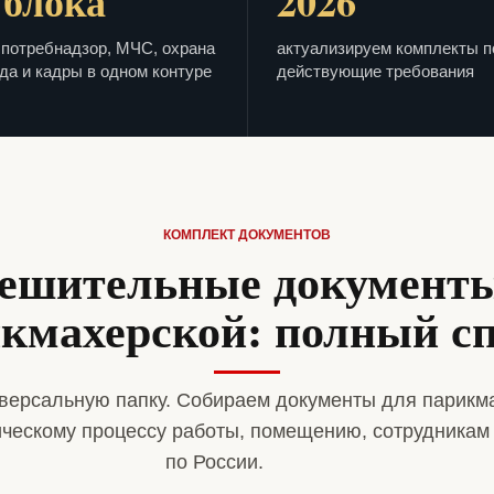
 блока
2026
потребнадзор, МЧС, охрана
актуализируем комплекты п
да и кадры в одном контуре
действующие требования
КОМПЛЕКТ ДОКУМЕНТОВ
ешительные документ
кмахерской: полный с
версальную папку. Собираем документы для парикм
ическому процессу работы, помещению, сотрудникам
по России.