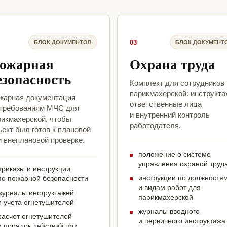
03
БЛОК ДОКУМЕНТОВ
БЛОК ДОКУМЕНТ
ожарная
Охрана труда
езопасность
Комплект для сотрудников
парикмахерской: инструкта
жарная документация
ответственные лица
 требованиям МЧС для
и внутренний контроль
рикмахерской, чтобы
работодателя.
ект был готов к плановой
и внеплановой проверке.
положение о системе
управления охраной труд
приказы и инструкции
инструкции по должностя
по пожарной безопасности
и видам работ для
журналы инструктажей
парикмахерской
и учета огнетушителей
журналы вводного
расчет огнетушителей
и первичного инструктажа
и порядок действий при