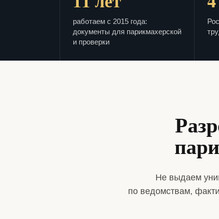
11 лет
4
работаем с 2015 года:
Рос
документы для парикмахерской
тру
и проверки
Разр
пари
Не выдаем уни
по ведомствам, факт