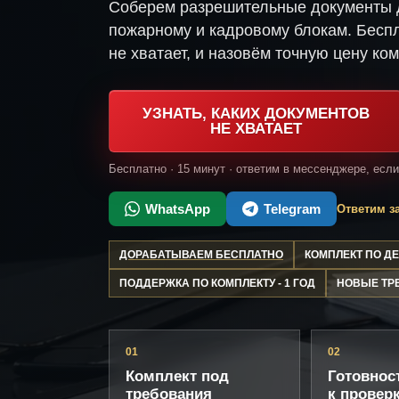
Соберем разрешительные документы д
пожарному и кадровому блокам. Беспл
не хватает, и назовём точную цену ком
УЗНАТЬ, КАКИХ ДОКУМЕНТОВ
НЕ ХВАТАЕТ
Бесплатно · 15 минут · ответим в мессенджере, есл
WhatsApp
Telegram
Ответим за
ДОРАБАТЫВАЕМ БЕСПЛАТНО
КОМПЛЕКТ ПО 
ПОДДЕРЖКА ПО КОМПЛЕКТУ - 1 ГОД
НОВЫЕ ТР
01
02
Комплект под
Готовнос
требования
к провер