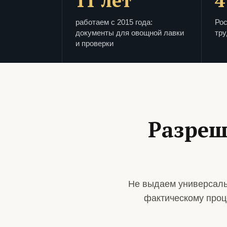
11 лет
4
работаем с 2015 года:
Рос
документы для овощной лавки
тру
и проверки
Разреш
Не выдаем универсаль
фактическому проц