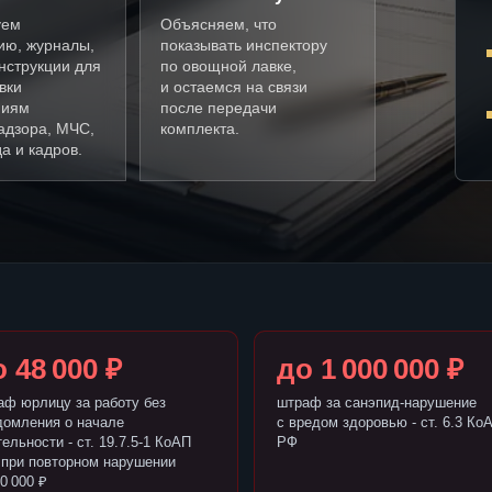
уем
Объясняем, что
ию, журналы,
показывать инспектору
нструкции для
по овощной лавке,
вки
и остаемся на связи
ниям
после передачи
адзора, МЧС,
комплекта.
а и кадров.
 48 000 ₽
до 1 000 000 ₽
аф юрлицу за работу без
штраф за санэпид-нарушение
домления о начале
с вредом здоровью - ст. 6.3 Ко
ельности - ст. 19.7.5-1 КоАП
РФ
 при повторном нарушении
0 000 ₽