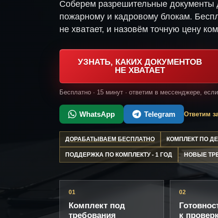
Соберем разрешительные документы д
пожарному и кадровому блокам. Беспл
не хватает, и назовём точную цену ком
УЗНАТЬ, КАКИХ ДОКУМЕНТОВ
НЕ ХВАТАЕТ
Бесплатно · 15 минут · ответим в мессенджере, есл
WhatsApp
Telegram
Ответим за
ДОРАБАТЫВАЕМ БЕСПЛАТНО
КОМПЛЕКТ ПО 
ПОДДЕРЖКА ПО КОМПЛЕКТУ - 1 ГОД
НОВЫЕ ТР
01
02
Комплект под
Готовнос
требования
к провер