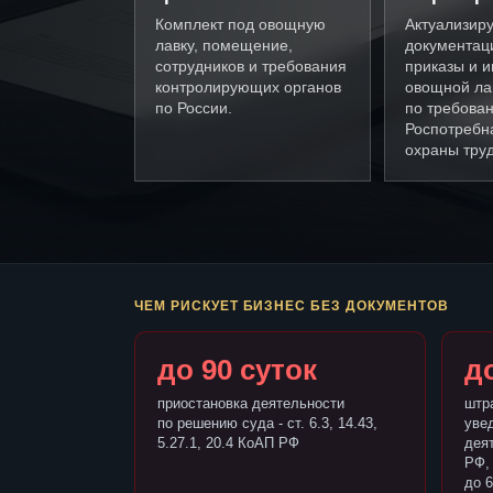
Комплект под овощную
Актуализир
лавку, помещение,
документац
сотрудников и требования
приказы и и
контролирующих органов
овощной ла
по России.
по требова
Роспотребн
охраны труд
ЧЕМ РИСКУЕТ БИЗНЕС БЕЗ ДОКУМЕНТОВ
до 90 суток
до
приостановка деятельности
штр
по решению суда - ст. 6.3, 14.43,
уве
5.27.1, 20.4 КоАП РФ
деят
РФ,
до 6