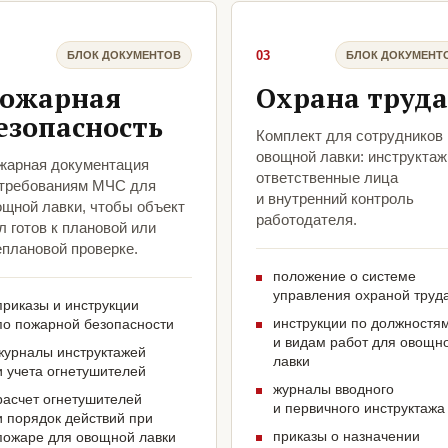
03
БЛОК ДОКУМЕНТОВ
БЛОК ДОКУМЕНТ
ожарная
Охрана труда
езопасность
Комплект для сотрудников
овощной лавки: инструктаж
жарная документация
ответственные лица
 требованиям МЧС для
и внутренний контроль
ощной лавки, чтобы объект
работодателя.
 готов к плановой или
еплановой проверке.
положение о системе
управления охраной труд
приказы и инструкции
инструкции по должностя
по пожарной безопасности
и видам работ для овощн
журналы инструктажей
лавки
и учета огнетушителей
журналы вводного
расчет огнетушителей
и первичного инструктажа
и порядок действий при
приказы о назначении
пожаре для овощной лавки