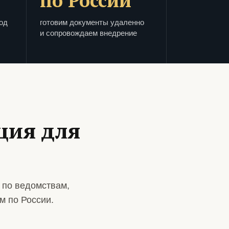
по России
од
готовим документы удаленно
и сопровождаем внедрение
ция для
 по ведомствам,
м по России.