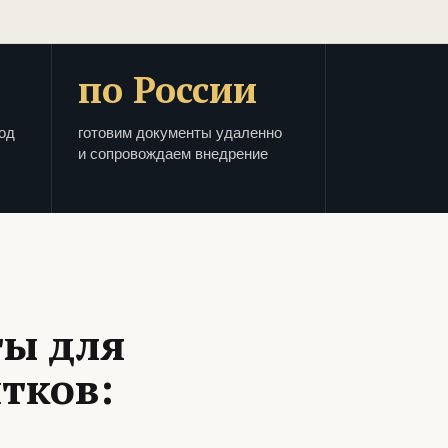
по России
од
готовим документы удаленно
и сопровождаем внедрение
ты для
тков: