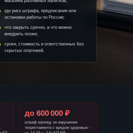
магазина разливных напитков;
где риск штрафа, предписания или
остановки работы по России;
что закрыть срочно, а что можно
внедрить позже;
сроки, стоимость и ответственных без
скрытых платежей.
до 600 000 ₽
штраф юрлицу за нарушение
и
техрегламента с вредом здоровью -
КоАП
ст. 14.43 ч. 2 КоАП РФ