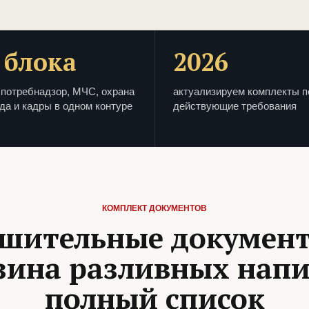
 блока
2026
потребнадзор, МЧС, охрана
актуализируем комплекты п
да и кадры в одном контуре
действующие требования
КОМПЛЕКТ ДОКУМЕНТОВ
шительные докумен
зина разливных напи
полный список