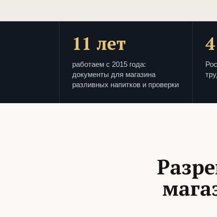
11 лет
4
работаем с 2015 года:
Рос
документы для магазина
тру
разливных напитков и проверки
Разре
мага