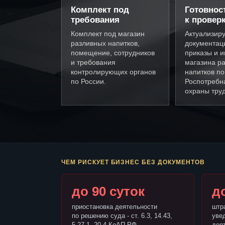
Комплект под
Готовнос
требования
к провер
Комплект под магазин
Актуализир
разливных напитков,
документац
помещение, сотрудников
приказы и и
и требования
магазина р
контролирующих органов
напитков п
по России.
Роспотребн
охраны труд
ЧЕМ РИСКУЕТ БИЗНЕС БЕЗ ДОКУМЕНТОВ
до 90 суток
до
приостановка деятельности
штр
по решению суда - ст. 6.3, 14.43,
уве
5.27.1, 20.4 КоАП РФ
деят