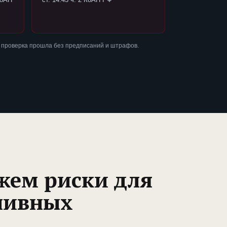
 проверка прошла без предписаний и штрафов.
жем риски для
ливных