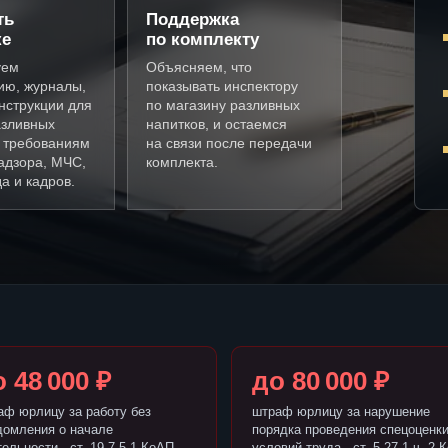
ть
Поддержка
ке
по комплекту
уем
Объясняем, что
ию, журналы,
показывать инспектору
нструкции для
по магазину разливных
азливных
напитков, и остаемся
о требованиям
на связи после передачи
адзора, МЧС,
комплекта.
а и кадров.
 48 000 ₽
до 80 000 ₽
аф юрлицу за работу без
штраф юрлицу за нарушение
домления о начале
порядка проведения спецоценк
ельности - ст. 19.7.5-1 КоАП
условий труда - ст. 5.27.1 ч. 2 