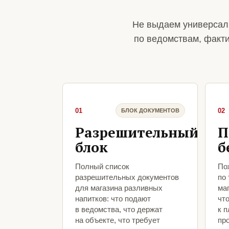
Не выдаем универсаль
по ведомствам, факт
01
02
БЛОК ДОКУМЕНТОВ
Разрешительный
П
блок
б
Полный список
По
разрешительных документов
по
для магазина разливных
ма
напитков: что подают
чт
в ведомства, что держат
к 
на объекте, что требует
про