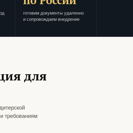
по России
од
готовим документы удаленно
и сопровождаем внедрение
ция для
дитерской
 и требованиям