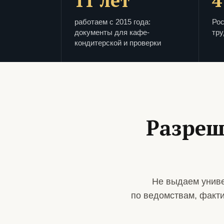
11 лет
4
работаем с 2015 года:
Рос
документы для кафе-
тру
кондитерской и проверки
Разреш
Не выдаем униве
по ведомствам, факт