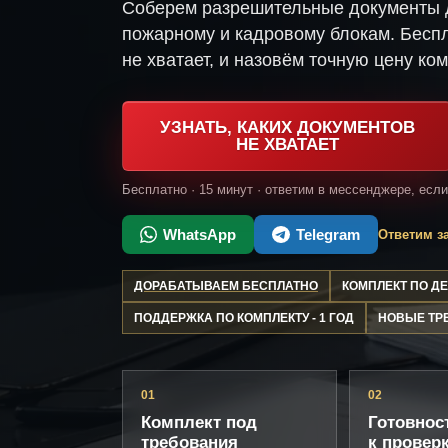
Соберем разрешительные документы д
пожарному и кадровому блокам. Беспл
не хватает, и назовём точную цену ком
УЗНАТЬ, КАКИХ ДОКУМЕНТОВ
НЕ ХВАТАЕТ
Бесплатно · 15 минут · ответим в мессенджере, есл
WhatsApp
Telegram
Ответим за
ДОРАБАТЫВАЕМ БЕСПЛАТНО
КОМПЛЕКТ ПО 
ПОДДЕРЖКА ПО КОМПЛЕКТУ - 1 ГОД
НОВЫЕ ТР
01
02
Комплект под
Готовнос
требования
к провер