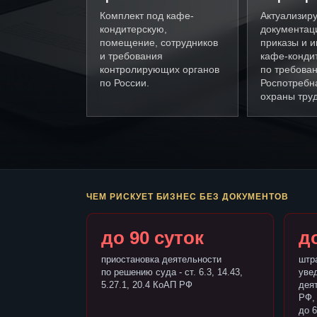
Комплект под кафе-
Актуализир
кондитерскую,
документац
помещение, сотрудников
приказы и и
и требования
кафе-конди
контролирующих органов
по требова
по России.
Роспотребн
охраны труд
ЧЕМ РИСКУЕТ БИЗНЕС БЕЗ ДОКУМЕНТОВ
до 90 суток
до
приостановка деятельности
штр
по решению суда - ст. 6.3, 14.43,
уве
5.27.1, 20.4 КоАП РФ
деят
РФ,
до 6