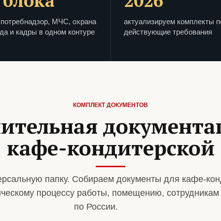
 блока
2026
потребнадзор, МЧС, охрана
актуализируем комплекты п
да и кадры в одном контуре
действующие требования
КОМПЛЕКТ ДОКУМЕНТОВ
ительная документа
кафе-кондитерской
рсальную папку. Собираем документы для кафе-кон
ическому процессу работы, помещению, сотрудникам
по России.