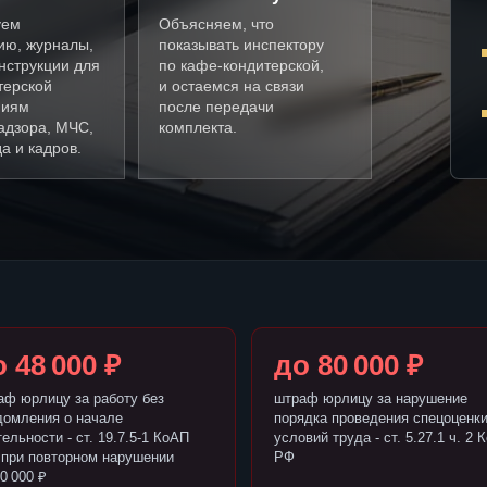
уем
Объясняем, что
ию, журналы,
показывать инспектору
нструкции для
по кафе-кондитерской,
терской
и остаемся на связи
ниям
после передачи
адзора, МЧС,
комплекта.
а и кадров.
 48 000 ₽
до 80 000 ₽
аф юрлицу за работу без
штраф юрлицу за нарушение
домления о начале
порядка проведения спецоценк
ельности - ст. 19.7.5-1 КоАП
условий труда - ст. 5.27.1 ч. 2 
 при повторном нарушении
РФ
0 000 ₽