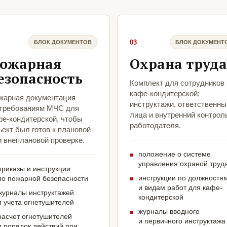
03
БЛОК ДОКУМЕНТОВ
БЛОК ДОКУМЕНТ
ожарная
Охрана труда
езопасность
Комплект для сотрудников
кафе-кондитерской:
жарная документация
инструктажи, ответственны
 требованиям МЧС для
лица и внутренний контрол
фе-кондитерской, чтобы
работодателя.
ект был готов к плановой
и внеплановой проверке.
положение о системе
управления охраной труд
приказы и инструкции
инструкции по должностя
по пожарной безопасности
и видам работ для кафе-
журналы инструктажей
кондитерской
и учета огнетушителей
журналы вводного
расчет огнетушителей
и первичного инструктажа
и порядок действий при