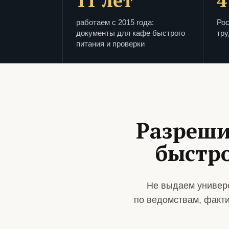
11 лет
4
работаем с 2015 года:
Рос
документы для кафе быстрого
тру
питания и проверки
Разреши
быстро
Не выдаем универс
по ведомствам, факт