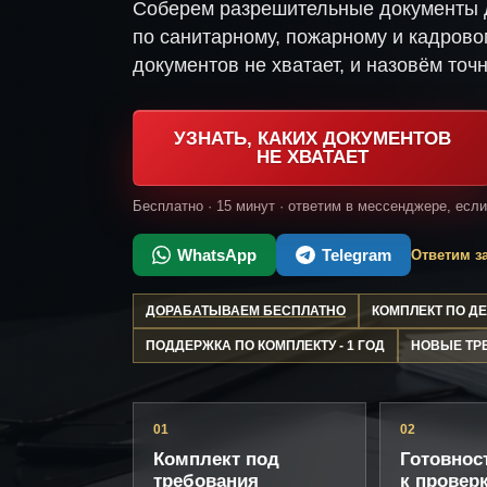
Соберем разрешительные документы 
по санитарному, пожарному и кадрово
документов не хватает, и назовём точн
УЗНАТЬ, КАКИХ ДОКУМЕНТОВ
НЕ ХВАТАЕТ
Бесплатно · 15 минут · ответим в мессенджере, есл
WhatsApp
Telegram
Ответим за
ДОРАБАТЫВАЕМ БЕСПЛАТНО
КОМПЛЕКТ ПО 
ПОДДЕРЖКА ПО КОМПЛЕКТУ - 1 ГОД
НОВЫЕ ТР
01
02
Комплект под
Готовнос
требования
к провер