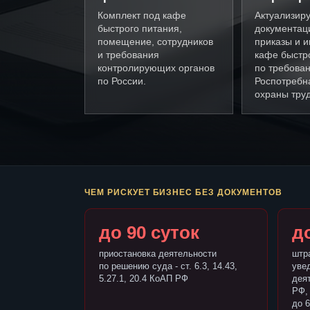
Комплект под кафе
Актуализир
быстрого питания,
документац
помещение, сотрудников
приказы и и
и требования
кафе быстр
контролирующих органов
по требова
по России.
Роспотребн
охраны труд
ЧЕМ РИСКУЕТ БИЗНЕС БЕЗ ДОКУМЕНТОВ
до 90 суток
до
приостановка деятельности
штр
по решению суда - ст. 6.3, 14.43,
уве
5.27.1, 20.4 КоАП РФ
деят
РФ,
до 6