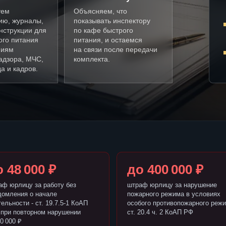
уем
Объясняем, что
ию, журналы,
показывать инспектору
нструкции для
по кафе быстрого
ого питания
питания, и остаемся
ниям
на связи после передачи
адзора, МЧС,
комплекта.
а и кадров.
 48 000 ₽
до 400 000 ₽
аф юрлицу за работу без
штраф юрлицу за нарушение
домления о начале
пожарного режима в условиях
ельности - ст. 19.7.5-1 КоАП
особого противопожарного режи
 при повторном нарушении
ст. 20.4 ч. 2 КоАП РФ
0 000 ₽