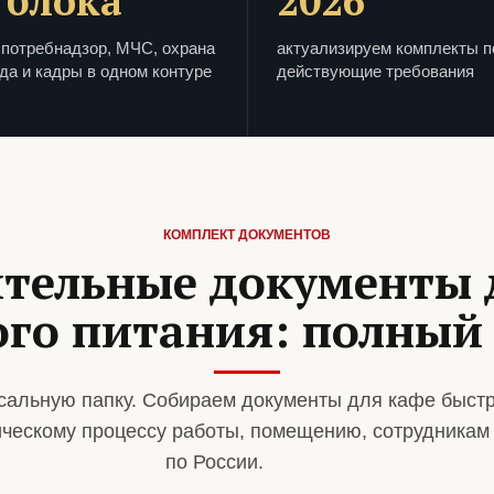
 блока
2026
потребнадзор, МЧС, охрана
актуализируем комплекты п
да и кадры в одном контуре
действующие требования
КОМПЛЕКТ ДОКУМЕНТОВ
тельные документы 
го питания: полный
альную папку. Собираем документы для кафе быстр
ическому процессу работы, помещению, сотрудникам
по России.