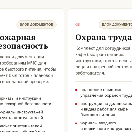
03
БЛОК ДОКУМЕНТОВ
БЛОК ДОКУМЕНТ
ожарная
Охрана труда
езопасность
Комплект для сотрудников
кафе быстрого питания:
жарная документация
инструктажи, ответственны
 требованиям МЧС для
лица и внутренний контрол
фе быстрого питания, чтобы
работодателя.
ект был готов к плановой
и внеплановой проверке.
положение о системе
управления охраной труд
приказы и инструкции
инструкции по должностя
по пожарной безопасности
и видам работ для кафе
журналы инструктажей
быстрого питания
и учета огнетушителей
журналы вводного
расчет огнетушителей
и первичного инструктажа
и порядок действий при