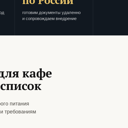
по России
од
готовим документы удаленно
и сопровождаем внедрение
для кафе
 список
ого питания
 и требованиям