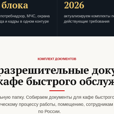
 блока
2026
потребнадзор, МЧС, охрана
актуализируем комплекты п
да и кадры в одном контуре
действующие требования
КОМПЛЕКТ ДОКУМЕНТОВ
разрешительные до
кафе быстрого обслу
ьную папку. Собираем документы для кафе быстрог
ическому процессу работы, помещению, сотрудникам
по России.