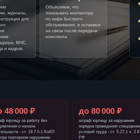
уем
Объясняем, что
ию, журналы,
показывать инспектору
нструкции для
по кафе быстрого
ого
обслуживания, и остаемся
ия
на связи после передачи
ниям
комплекта.
адзора, МЧС,
а и кадров.
 48 000 ₽
до 80 000 ₽
аф юрлицу за работу без
штраф юрлицу за нарушение
домления о начале
порядка проведения спецоценк
ельности - ст. 19.7.5-1 КоАП
условий труда - ст. 5.27.1 ч. 2 
 при повторном нарушении
РФ