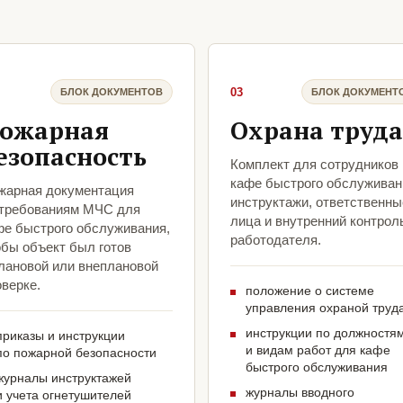
03
БЛОК ДОКУМЕНТОВ
БЛОК ДОКУМЕНТ
ожарная
Охрана труда
езопасность
Комплект для сотрудников
кафе быстрого обслуживан
жарная документация
инструктажи, ответственны
 требованиям МЧС для
лица и внутренний контрол
фе быстрого обслуживания,
работодателя.
обы объект был готов
плановой или внеплановой
верке.
положение о системе
управления охраной труд
инструкции по должностя
приказы и инструкции
и видам работ для кафе
по пожарной безопасности
быстрого обслуживания
журналы инструктажей
журналы вводного
и учета огнетушителей