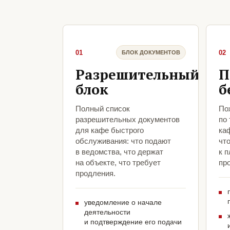
01
02
БЛОК ДОКУМЕНТОВ
Разрешительный
П
блок
б
Полный список
По
разрешительных документов
по
для кафе быстрого
ка
обслуживания: что подают
чт
в ведомства, что держат
к 
на объекте, что требует
про
продления.
уведомление о начале
деятельности
и подтверждение его подачи