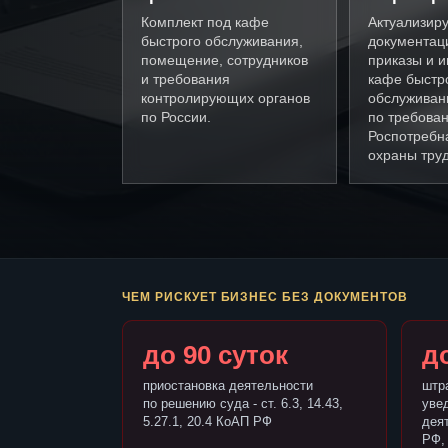
Комплект под кафе
Актуализир
быстрого обслуживания,
документац
помещение, сотрудников
приказы и и
и требования
кафе быстр
контролирующих органов
обслуживан
по России.
по требова
Роспотребн
охраны труд
ЧЕМ РИСКУЕТ БИЗНЕС БЕЗ ДОКУМЕНТОВ
до 90 суток
до
приостановка деятельности
штр
по решению суда - ст. 6.3, 14.43,
уве
5.27.1, 20.4 КоАП РФ
деят
РФ,