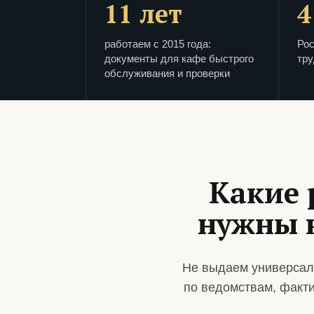
11 лет
4
работаем с 2015 года:
Рос
документы для кафе быстрого
тру
обслуживания и проверки
Какие 
нужны 
Не выдаем универсал
по ведомствам, факт