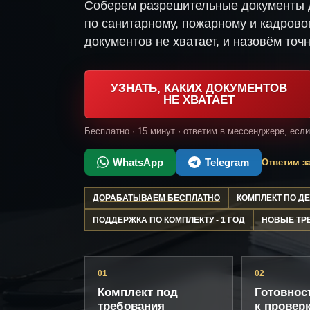
Соберем разрешительные документы 
по санитарному, пожарному и кадрово
документов не хватает, и назовём точн
УЗНАТЬ, КАКИХ ДОКУМЕНТОВ
НЕ ХВАТАЕТ
Бесплатно · 15 минут · ответим в мессенджере, есл
WhatsApp
Telegram
Ответим за
ДОРАБАТЫВАЕМ БЕСПЛАТНО
КОМПЛЕКТ ПО 
ПОДДЕРЖКА ПО КОМПЛЕКТУ - 1 ГОД
НОВЫЕ ТР
01
02
Комплект под
Готовнос
требования
к провер