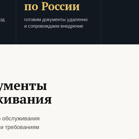
по России
од
готовим документы удаленно
и сопровождаем внедрение
кументы
живания
о обслуживания
 и требованиям