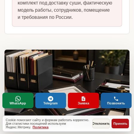
комплект под доставку суши, фактическую
модель работы, сотрудников, помещение
и требования по России.
WhatsApp
Telegram
Заявка
Позвонить
Cookie помогают сайту и формам работать корректно.
Для статистики посещений используем
Отклонить
Принять
Яндекс.Метрику.
Политика