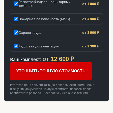
Роспотребнадзор - санитарный
от 1 900 ₽
комплект
Пожарная безопасность (МЧС)
от 4 900 ₽
Охрана труда
от 3 900 ₽
Кадровая документация
от 1 900 ₽
от
12 600
₽
Ваш комплект:
УТОЧНИТЬ ТОЧНУЮ СТОИМОСТЬ
Итоговая цена зависит от вида деятельности, помещения
и текущих документов. Точную стоимость назовём после
бесплатного разбора - бесплатно и без обязательств.