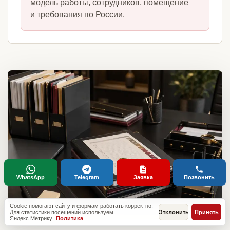
модель работы, сотрудников, помещение
и требования по России.
WhatsApp
Telegram
Заявка
Позвонить
Cookie помогают сайту и формам работать корректно.
Для статистики посещений используем
Отклонить
Принять
Яндекс.Метрику.
Политика