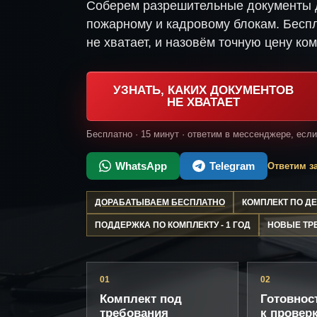
Соберем разрешительные документы д
пожарному и кадровому блокам. Беспл
не хватает, и назовём точную цену ком
УЗНАТЬ, КАКИХ ДОКУМЕНТОВ
НЕ ХВАТАЕТ
Бесплатно · 15 минут · ответим в мессенджере, есл
WhatsApp
Telegram
Ответим за
ДОРАБАТЫВАЕМ БЕСПЛАТНО
КОМПЛЕКТ ПО 
ПОДДЕРЖКА ПО КОМПЛЕКТУ - 1 ГОД
НОВЫЕ ТР
01
02
Комплект под
Готовнос
требования
к провер