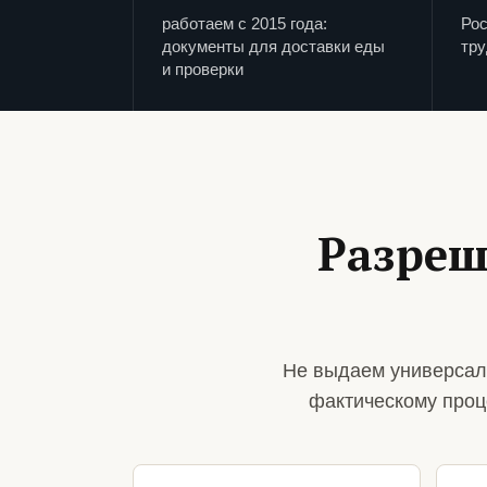
работаем с 2015 года:
Рос
документы для доставки еды
тру
и проверки
Разреш
Не выдаем универсал
фактическому проц