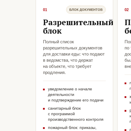
01
02
БЛОК ДОКУМЕНТОВ
Разрешительный
П
блок
б
Полный список
По
разрешительных документов
по
для доставки еды: что подают
до
в ведомства, что держат
был
на объекте, что требует
вн
продления.
уведомление о начале
деятельности
и подтверждение его подачи
санитарный блок
с программой
производственного контроля
пожарный блок: приказы,