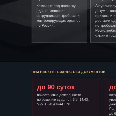
Комплект под доставку
Актуализир
еды, помещение,
документац
сотрудников и требования
приказы и и
контролирующих органов
доставки е
по России.
по требова
Роспотребн
охраны труд
ЧЕМ РИСКУЕТ БИЗНЕС БЕЗ ДОКУМЕНТОВ
до 90 суток
до
приостановка деятельности
штр
по решению суда - ст. 6.3, 14.43,
уве
5.27.1, 20.4 КоАП РФ
деят
РФ,
до 6