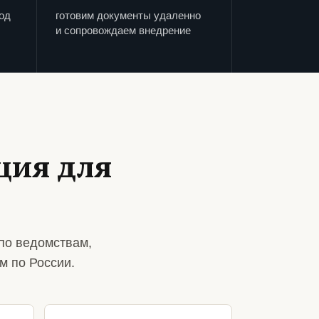
од
готовим документы удаленно
и сопровождаем внедрение
ция для
по ведомствам,
м по России.