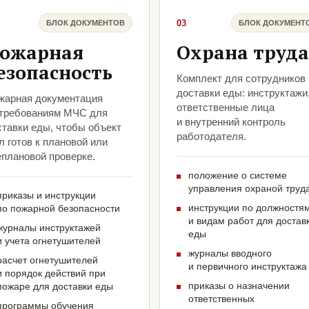
03
БЛОК ДОКУМЕНТОВ
БЛОК ДОКУМЕНТ
ожарная
Охрана труда
езопасность
Комплект для сотрудников
доставки еды: инструктажи
жарная документация
ответственные лица
 требованиям МЧС для
и внутренний контроль
ставки еды, чтобы объект
работодателя.
 готов к плановой или
еплановой проверке.
положение о системе
управления охраной труд
приказы и инструкции
инструкции по должностя
по пожарной безопасности
и видам работ для достав
журналы инструктажей
еды
и учета огнетушителей
журналы вводного
расчет огнетушителей
и первичного инструктажа
и порядок действий при
приказы о назначении
пожаре для доставки еды
ответственных
программы обучения