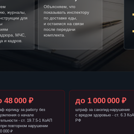
уем
Объясняем, что
ию, журналы,
показывать инспектору
нструкции для
по доставке еды,
ды
и остаемся на связи
ниям
после передачи
адзора, МЧС,
комплекта.
а и кадров.
 48 000 ₽
до 1 000 000 ₽
аф юрлицу за работу без
штраф за санэпид-нарушение
домления о начале
с вредом здоровью - ст. 6.3 Ко
ельности - ст. 19.7.5-1 КоАП
РФ
 при повторном нарушении
0 000 ₽