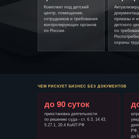
Комплект под детский
Актуализир
центр, помещение,
документац
сотрудников и требования
приказы и и
контролирующих органов
детского це
по России.
по требова
Роспотребн
охраны труд
ЧЕМ РИСКУЕТ БИЗНЕС БЕЗ ДОКУМЕНТОВ
до 90 суток
до
приостановка деятельности
штр
по решению суда - ст. 6.3, 14.43,
уве
5.27.1, 20.4 КоАП РФ
деят
РФ,
до 6