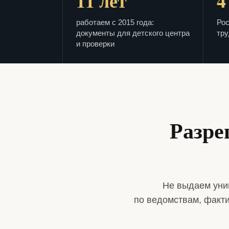
11 лет
4
работаем с 2015 года:
Рос
документы для детского центра
тру
и проверки
Разре
Не выдаем уни
по ведомствам, факт