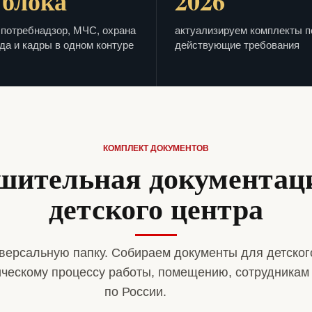
 блока
2026
потребнадзор, МЧС, охрана
актуализируем комплекты п
да и кадры в одном контуре
действующие требования
КОМПЛЕКТ ДОКУМЕНТОВ
шительная документац
детского центра
версальную папку. Собираем документы для детског
ическому процессу работы, помещению, сотрудникам
по России.