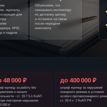
уем
Объясняем, что
ию, журналы,
показывать инспектору
нструкции для
по детскому центру,
нтра
и остаемся на связи
ниям
после передачи
адзора, МЧС,
комплекта.
а и кадров.
 48 000 ₽
до 400 000 ₽
аф юрлицу за работу без
штраф юрлицу за нарушение
домления о начале
пожарного режима в условиях
ельности - ст. 19.7.5-1 КоАП
особого противопожарного режи
 при повторном нарушении
ст. 20.4 ч. 2 КоАП РФ
0 000 ₽