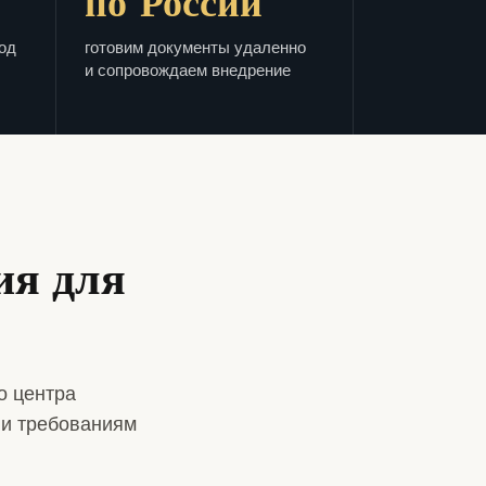
по России
од
готовим документы удаленно
и сопровождаем внедрение
ия для
о центра
 и требованиям