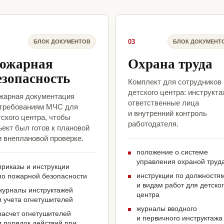
03
БЛОК ДОКУМЕНТОВ
БЛОК ДОКУМЕНТ
ожарная
Охрана труда
езопасность
Комплект для сотрудников
детского центра: инструкта
жарная документация
ответственные лица
 требованиям МЧС для
и внутренний контроль
ского центра, чтобы
работодателя.
ект был готов к плановой
и внеплановой проверке.
положение о системе
управления охраной труд
приказы и инструкции
инструкции по должностя
по пожарной безопасности
и видам работ для детско
журналы инструктажей
центра
и учета огнетушителей
журналы вводного
расчет огнетушителей
и первичного инструктажа
и порядок действий при