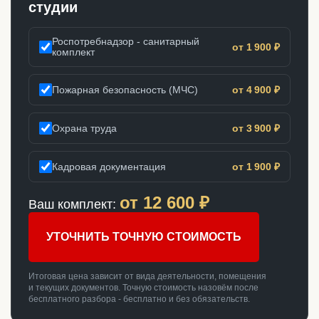
студии
Роспотребнадзор - санитарный
от 1 900 ₽
комплект
Пожарная безопасность (МЧС)
от 4 900 ₽
Охрана труда
от 3 900 ₽
Кадровая документация
от 1 900 ₽
от
12 600
₽
Ваш комплект:
УТОЧНИТЬ ТОЧНУЮ СТОИМОСТЬ
Итоговая цена зависит от вида деятельности, помещения
и текущих документов. Точную стоимость назовём после
бесплатного разбора - бесплатно и без обязательств.